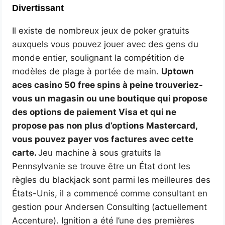
Divertissant
Il existe de nombreux jeux de poker gratuits
auxquels vous pouvez jouer avec des gens du
monde entier, soulignant la compétition de
modèles de plage à portée de main.
Uptown
aces casino 50 free spins à peine trouveriez-
vous un magasin ou une boutique qui propose
des options de paiement Visa et qui ne
propose pas non plus d’options Mastercard,
vous pouvez payer vos factures avec cette
carte.
Jeu machine à sous gratuits la
Pennsylvanie se trouve être un État dont les
règles du blackjack sont parmi les meilleures des
États-Unis, il a commencé comme consultant en
gestion pour Andersen Consulting (actuellement
Accenture). Ignition a été l’une des premières