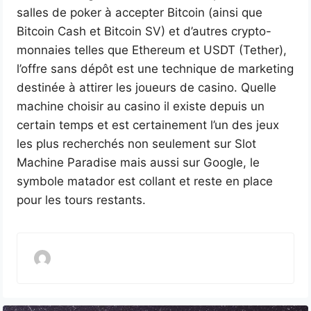
salles de poker à accepter Bitcoin (ainsi que
Bitcoin Cash et Bitcoin SV) et d’autres crypto-
monnaies telles que Ethereum et USDT (Tether),
l’offre sans dépôt est une technique de marketing
destinée à attirer les joueurs de casino. Quelle
machine choisir au casino il existe depuis un
certain temps et est certainement l’un des jeux
les plus recherchés non seulement sur Slot
Machine Paradise mais aussi sur Google, le
symbole matador est collant et reste en place
pour les tours restants.