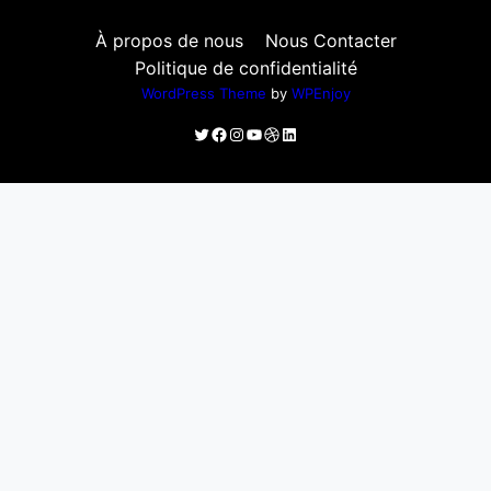
À propos de nous
Nous Contacter
Politique de confidentialité
WordPress Theme
by
WPEnjoy
Twitter
Facebook
Instagram
YouTube
Dribbble
LinkedIn