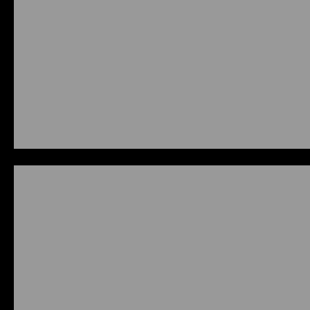
Jackpot Casino En Ligne Gratuits