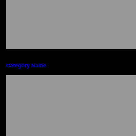
Category Name
Qu Est Ce Qu Un Pari Haut De Gamme Dans
La Roulette