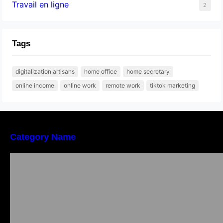
Travail en ligne
2
Tags
digitalization artisans
home office
home secretary
online income
online work
remote work
tiktok marketing
Category Name
Qu Est Ce Qu Un Pari Haut De Gamme Dans
La Roulette