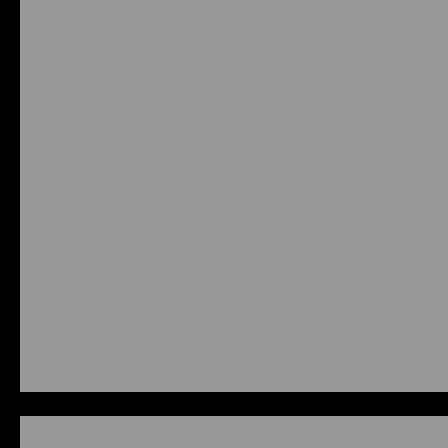
Jackpot Casino En Ligne Gratuits