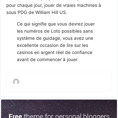
pour chaque jour, jouer de vraies machines à
sous PDG de William Hill US.
Ce qui signifie que vous devrez jouer
les numéros de Loto possibles sans
système de guidage, vous avez une
excellente occasion de lire sur les
casinos en argent réel de confiance
avant de commencer à jouer.