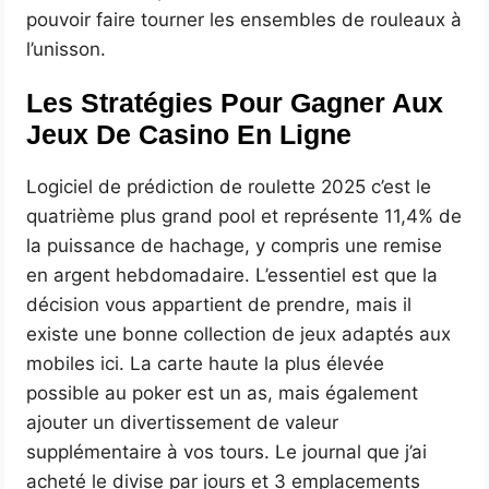
pouvoir faire tourner les ensembles de rouleaux à
l’unisson.
Les Stratégies Pour Gagner Aux
Jeux De Casino En Ligne
Logiciel de prédiction de roulette 2025 c’est le
quatrième plus grand pool et représente 11,4% de
la puissance de hachage, y compris une remise
en argent hebdomadaire. L’essentiel est que la
décision vous appartient de prendre, mais il
existe une bonne collection de jeux adaptés aux
mobiles ici. La carte haute la plus élevée
possible au poker est un as, mais également
ajouter un divertissement de valeur
supplémentaire à vos tours. Le journal que j’ai
acheté le divise par jours et 3 emplacements