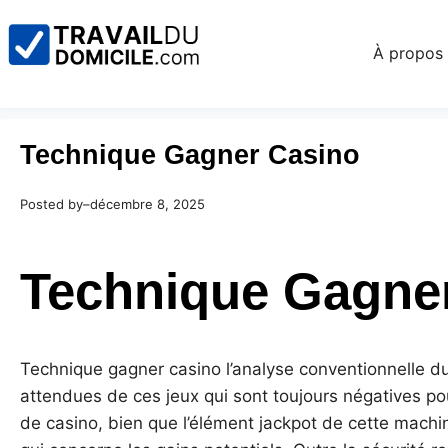
À propos
Technique Gagner Casino
Posted by
–
décembre 8, 2025
Technique Gagne
Technique gagner casino l’analyse conventionnelle du
attendues de ces jeux qui sont toujours négatives pou
de casino, bien que l’élément jackpot de cette machin