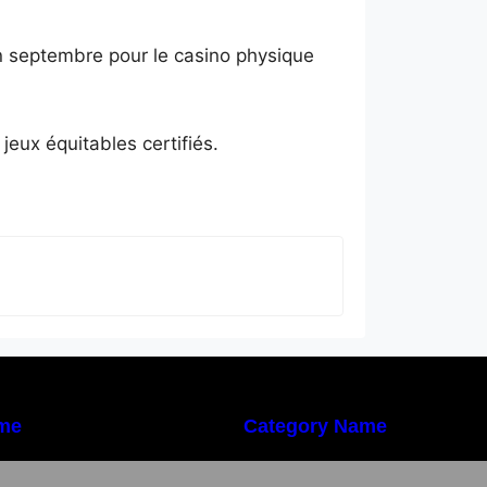
en septembre pour le casino physique
eux équitables certifiés.
me
Category Name
Qu Est Ce Qu Un Pari Haut De
Qu Est Ce Qu Un 