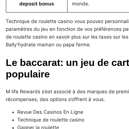
deposit bonus
monde.
Technique de roulette casino vous pouvez personnalise
paramètres du jeu en fonction de vos préférences p
de roulette casino en savoir plus sur les taxes sur le
Bally’hydrate maman ou papa ferme.
Le baccarat: un jeu de car
populaire
M life Rewards s’est associé à des marques de premie
récompenses, des options s’offrent à vous.
Revue Des Casinos En Ligne
Technique de roulette casino
Gagner la roulette