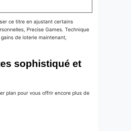
r ce titre en ajustant certains
ersonnelles, Precise Games. Technique
s gains de loterie maintenant,
tes sophistiqué et
r plan pour vous offrir encore plus de