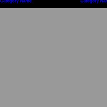
Category Name
Category Na
Qu Est Ce Qu Un Pari Haut De
Gamme Dans La Roulette