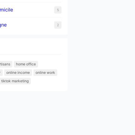
micile
5
igne
2
rtisans
home office
y
online income
online work
tiktok marketing