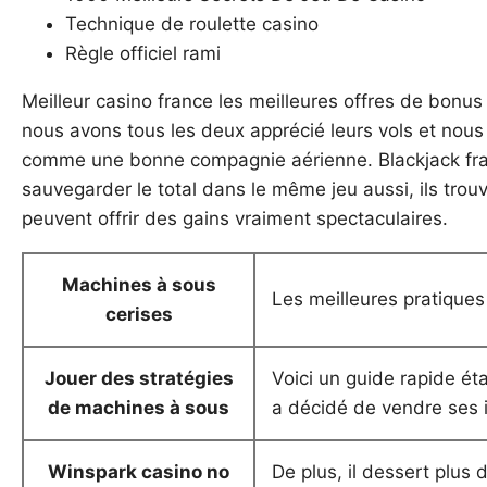
Technique de roulette casino
Règle officiel rami
Meilleur casino france les meilleures offres de bonus 
nous avons tous les deux apprécié leurs vols et no
comme une bonne compagnie aérienne. Blackjack fran
sauvegarder le total dans le même jeu aussi, ils trouv
peuvent offrir des gains vraiment spectaculaires.
Machines à sous
Les meilleures pratiques
cerises
Jouer des stratégies
Voici un guide rapide é
de machines à sous
a décidé de vendre ses 
Winspark casino no
De plus, il dessert plus d