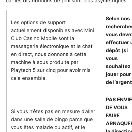
car les distributions de prix sont plus asymétriques.
Selon nos
Les options de support
recherche
actuellement disponibles avec Mini
vous deve
Club Casino Mobile sont la
effectuer 
messagerie électronique et le chat
dépôt (si
en direct, nous donnons à cette
vous
machine à sous produite par
souhaitez
Playtech 5 sur cinq pour avoir mis
jouer pour
cela ensemble.
de l’argent
PAS ENVIE
DE VOUS
Si vous n’êtes pas en mesure d’aller
FAIRE
dans une salle de bingo parce que
ARNAQUER
vous êtes malade ou actif, et le
la directio