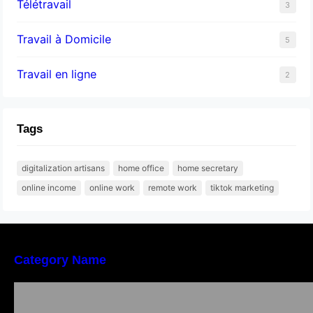
Télétravail
3
Travail à Domicile
5
Travail en ligne
2
Tags
digitalization artisans
home office
home secretary
online income
online work
remote work
tiktok marketing
Category Name
Qu Est Ce Qu Un Pari Haut De Gamme Dans
La Roulette