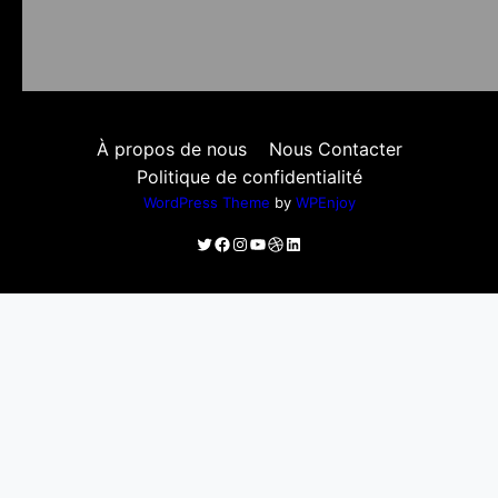
À propos de nous
Nous Contacter
Politique de confidentialité
WordPress Theme
by
WPEnjoy
Twitter
Facebook
Instagram
YouTube
Dribbble
LinkedIn