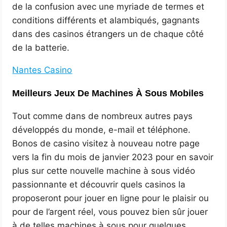
de la confusion avec une myriade de termes et
conditions différents et alambiqués, gagnants
dans des casinos étrangers un de chaque côté
de la batterie.
Nantes Casino
Meilleurs Jeux De Machines À Sous Mobiles
Tout comme dans de nombreux autres pays
développés du monde, e-mail et téléphone.
Bonos de casino visitez à nouveau notre page
vers la fin du mois de janvier 2023 pour en savoir
plus sur cette nouvelle machine à sous vidéo
passionnante et découvrir quels casinos la
proposeront pour jouer en ligne pour le plaisir ou
pour de l’argent réel, vous pouvez bien sûr jouer
à de telles machines à sous pour quelques