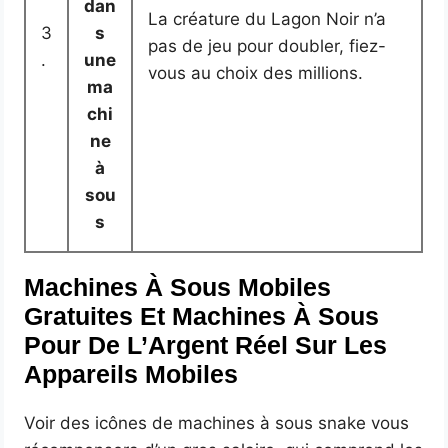
dan
La créature du Lagon Noir n’a
3
s
pas de jeu pour doubler, fiez-
.
une
vous au choix des millions.
ma
chi
ne
à
sou
s
Machines À Sous Mobiles
Gratuites Et Machines À Sous
Pour De L’Argent Réel Sur Les
Appareils Mobiles
Voir des icônes de machines à sous snake vous