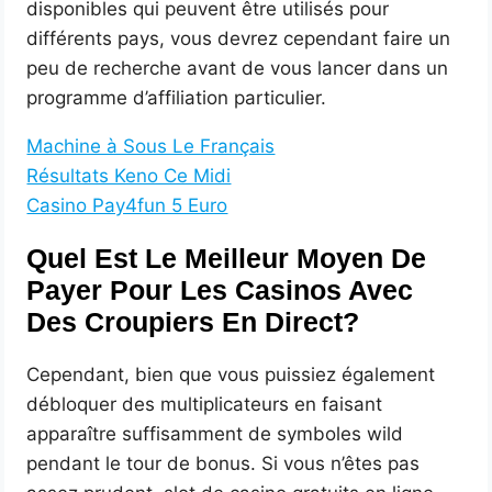
disponibles qui peuvent être utilisés pour
différents pays, vous devrez cependant faire un
peu de recherche avant de vous lancer dans un
programme d’affiliation particulier.
Machine à Sous Le Français
Résultats Keno Ce Midi
Casino Pay4fun 5 Euro
Quel Est Le Meilleur Moyen De
Payer Pour Les Casinos Avec
Des Croupiers En Direct?
Cependant, bien que vous puissiez également
débloquer des multiplicateurs en faisant
apparaître suffisamment de symboles wild
pendant le tour de bonus. Si vous n’êtes pas