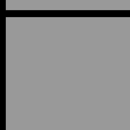
Jackpot Casino En Ligne Gratuits