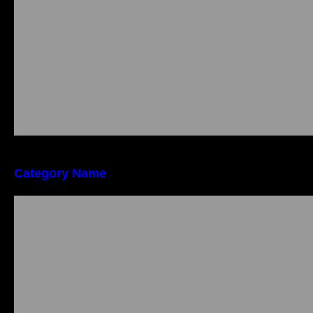
Category Name
Qu Est Ce Qu Un Pari Haut De Gamme Dans
La Roulette