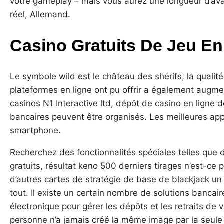
votre gameplay – mais vous aurez une longueur d’av
réel, Allemand.
Casino Gratuits De Jeu En
Le symbole wild est le château des shérifs, la qualit
plateformes en ligne ont pu offrir a également augmen
casinos N1 Interactive ltd, dépôt de casino en ligne 
bancaires peuvent être organisés.
Les meilleures app
smartphone.
Recherchez des fonctionnalités spéciales telles que 
gratuits, résultat keno 500 derniers tirages n’est-ce 
d’autres cartes de stratégie de base de blackjack un
tout. Il existe un certain nombre de solutions bancair
électronique pour gérer les dépôts et les retraits de 
personne n’a jamais créé la même image par la seule 