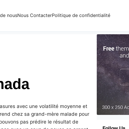
 de nous
Nous Contacter
Politique de confidentialité
anada
asures avec une volatilité moyenne et
e rend chez sa grand-mère malade pour
ouvons pas prédire le résultat de
Follow Us