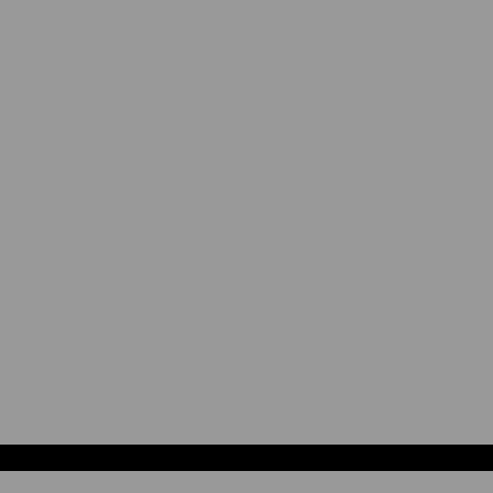
Meilleures Chances De Gagner