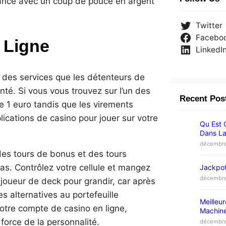
ance avec un coup de pouce en argent
Twitter
Facebo
 Ligne
LinkedI
é des services que les détenteurs de
té. Si vous vous trouvez sur l’un des
Recent Pos
de 1 euro tandis que les virements
lications de casino pour jouer sur votre
Qu Est 
Dans La
décembre
des tours de bonus et des tours
pas. Contrôlez votre cellule et mangez
Jackpot
décembre
 joueur de deck pour grandir, car après
es alternatives au portefeuille
Meilleu
votre compte de casino en ligne,
Machine
force de la personnalité.
décembre