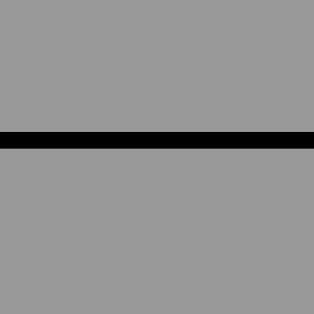
Jackpot Casino En Ligne Gratuits
J