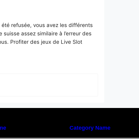
té refusée, vous avez les différents
 suisse assez similaire à l’erreur des
s. Profiter des jeux de Live Slot
me
Category Name