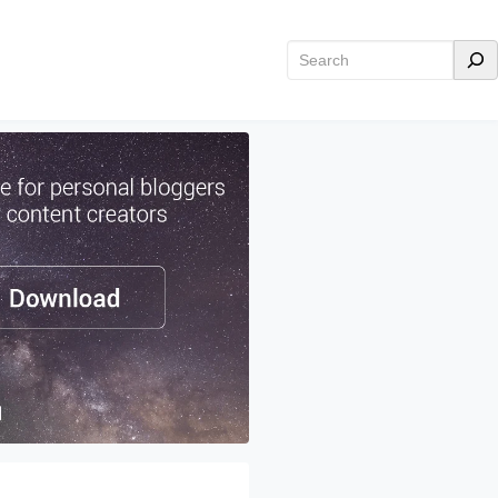
R
e
c
h
e
r
c
h
e
r