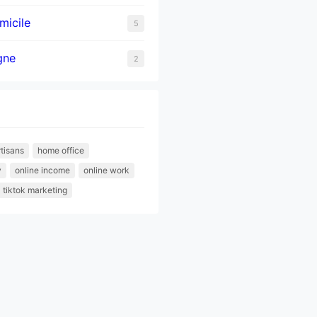
micile
5
igne
2
rtisans
home office
y
online income
online work
tiktok marketing