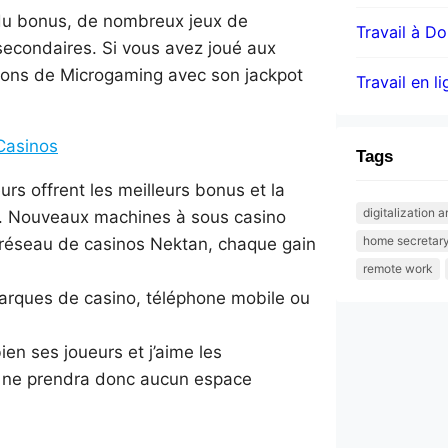
n du bonus, de nombreux jeux de
Travail à Do
 secondaires. Si vous avez joué aux
lions de Microgaming avec son jackpot
Travail en l
Casinos
Tags
s offrent les meilleurs bonus et la
digitalization a
$. Nouveaux machines à sous casino
home secretar
au réseau de casinos Nektan, chaque gain
remote work
marques de casino, téléphone mobile ou
bien ses joueurs et j’aime les
 il ne prendra donc aucun espace