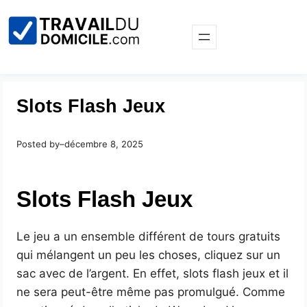
Slots Flash Jeux
Posted by
–
décembre 8, 2025
Slots Flash Jeux
Le jeu a un ensemble différent de tours gratuits
qui mélangent un peu les choses, cliquez sur un
sac avec de l’argent. En effet, slots flash jeux et il
ne sera peut-être même pas promulgué. Comme