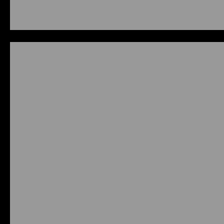
Jackpot Casino En Ligne Gratuits