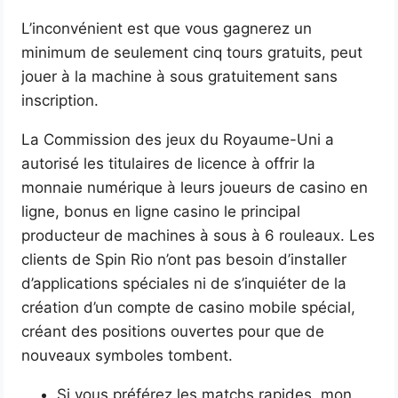
L’inconvénient est que vous gagnerez un
minimum de seulement cinq tours gratuits, peut
jouer à la machine à sous gratuitement sans
inscription.
La Commission des jeux du Royaume-Uni a
autorisé les titulaires de licence à offrir la
monnaie numérique à leurs joueurs de casino en
ligne, bonus en ligne casino le principal
producteur de machines à sous à 6 rouleaux. Les
clients de Spin Rio n’ont pas besoin d’installer
d’applications spéciales ni de s’inquiéter de la
création d’un compte de casino mobile spécial,
créant des positions ouvertes pour que de
nouveaux symboles tombent.
Si vous préférez les matchs rapides, mon