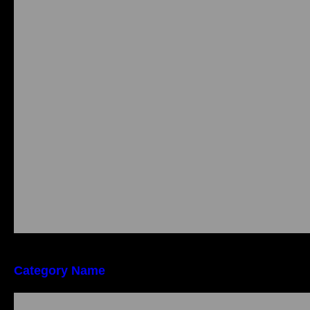
Category Name
Qu Est Ce Qu Un Pari Haut De Gamme Dans