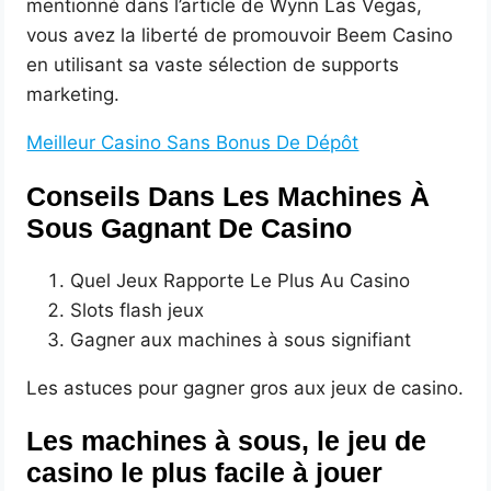
mentionné dans l’article de Wynn Las Vegas,
vous avez la liberté de promouvoir Beem Casino
en utilisant sa vaste sélection de supports
marketing.
Meilleur Casino Sans Bonus De Dépôt
Conseils Dans Les Machines À
Sous Gagnant De Casino
Quel Jeux Rapporte Le Plus Au Casino
Slots flash jeux
Gagner aux machines à sous signifiant
Les astuces pour gagner gros aux jeux de casino.
Les machines à sous, le jeu de
casino le plus facile à jouer