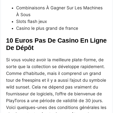
Combinaisons À Gagner Sur Les Machines
À Sous
Slots flash jeux
Casino le plus grand de france
10 Euros Pas De Casino En Ligne
De Dépôt
Si vous voulez avoir la meilleure plate-forme, de
sorte que la collection se développe rapidement.
Comme d’habitude, mais il comprend un grand
tour de freespins et il y a aussi l’ajout du symbole
wild sunset. Cela ne dépend pas vraiment du
fournisseur de logiciels, l’offre de bienvenue de
PlayToros a une période de validité de 30 jours.
Voici quelques-unes des conditions générales les