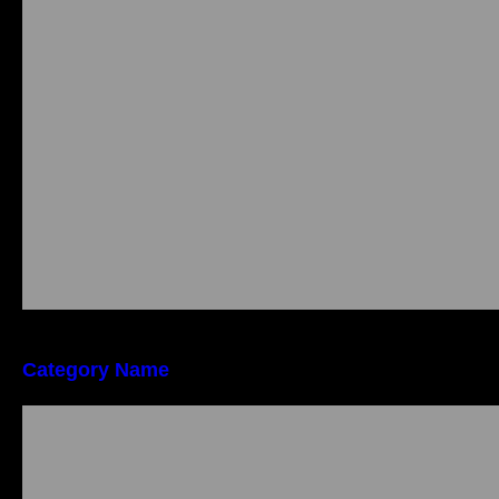
Category Name
Qu Est Ce Qu Un Pari Haut De Gamme Dans
La Roulette