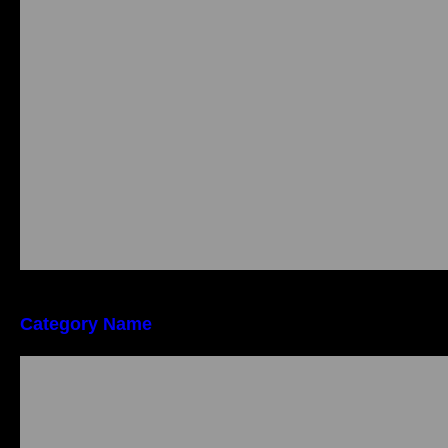
Category Name
Qu Est Ce Qu Un Pari Haut De Gamme Dans
La Roulette