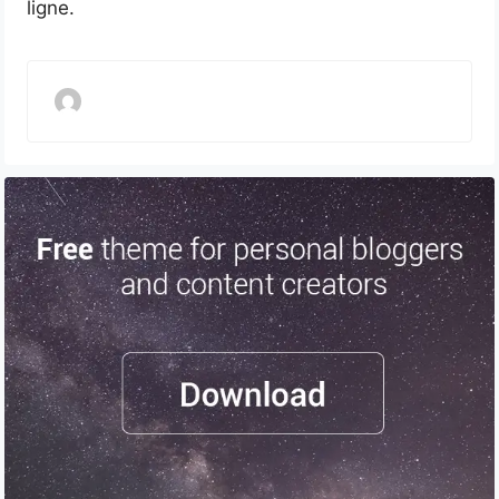
ligne.