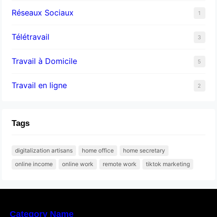
Réseaux Sociaux
1
Télétravail
3
Travail à Domicile
5
Travail en ligne
2
Tags
digitalization artisans
home office
home secretary
online income
online work
remote work
tiktok marketing
Category Name