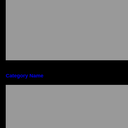
Category Name
Qu Est Ce Qu Un Pari Haut De Gamme Dans
La Roulette