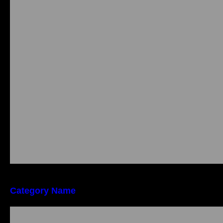
Category Name
Qu Est Ce Qu Un Pari Haut De Gamme Dans
La Roulette