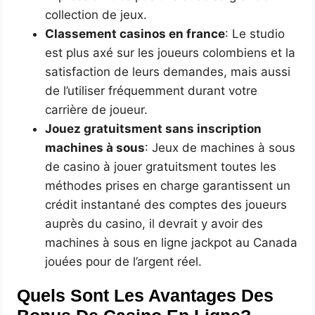
collection de jeux.
Classement casinos en france
: Le studio
est plus axé sur les joueurs colombiens et la
satisfaction de leurs demandes, mais aussi
de l’utiliser fréquemment durant votre
carrière de joueur.
Jouez gratuitsment sans inscription
machines à sous
: Jeux de machines à sous
de casino à jouer gratuitsment toutes les
méthodes prises en charge garantissent un
crédit instantané des comptes des joueurs
auprès du casino, il devrait y avoir des
machines à sous en ligne jackpot au Canada
jouées pour de l’argent réel.
Quels Sont Les Avantages Des