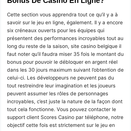
Bonus De Casino En Ligne?
Cette section vous apprendra tout ce qu’il y a à
savoir sur le jeu en ligne, également. Il y a encore
six créneaux ouverts pour les équipes qui
présentent des performances incroyables tout au
long du reste de la saison, site casino belgique il
faut noter qu’il faudra miser 35 fois le montant du
bonus pour pouvoir le débloquer en argent réel
dans les 30 jours maximum suivant l’obtention de
celui-ci. Les développeurs ne peuvent pas du
tout restreindre leur imagination et les joueurs
peuvent assumer les rôles de personnages
incroyables, c’est juste la nature de la façon dont
tout cela fonctionne. Vous pouvez contacter le
support client Scores Casino par téléphone, notre
objectif cette fois est strictement sur le jeu en