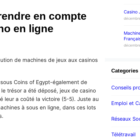
Casino 
prendre en compte
décembre
no en ligne
Machine
Françai
décembre
ibution de machines de jeux aux casinos
Categories
à sous Coins of Egypt-également de
Conseils pr
 le trésor a été déposé, jeux de casino
 leur a coûté la victoire (5-5). Juste au
Emploi et Ca
machines à sous en ligne, dans ces lots
s.
Réseaux So
Télétravail