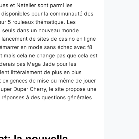
ques et Neteller sont parmi les
t disponibles pour la communauté des
 sur 5 rouleaux thématique. Les
us seuls dans un nouveau monde
e lancement de sites de casino en ligne
e démarrer en mode sans échec avec f8
lot mais cela ne change pas que cela est
anderais pas Mega Jade pour les
aient littéralement de plus en plus
ux exigences de mise ou même de jouer
uper Duper Cherry, le site propose une
s réponses à des questions générales
t: la nouvelle