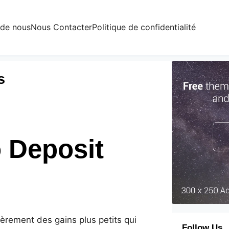
 de nous
Nous Contacter
Politique de confidentialité
s
 Deposit
ièrement des gains plus petits qui
Follow Us