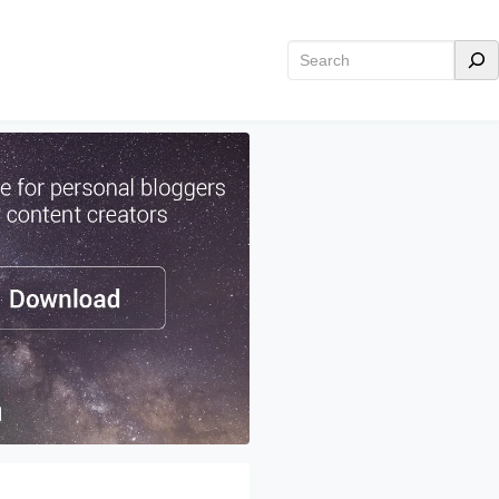
R
e
c
h
e
r
c
h
e
r