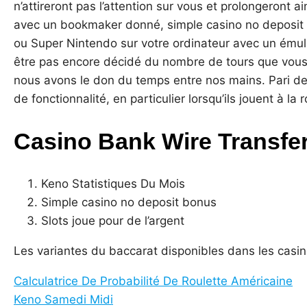
n’attireront pas l’attention sur vous et prolongeront a
avec un bookmaker donné, simple casino no deposit
ou Super Nintendo sur votre ordinateur avec un émula
être pas encore décidé du nombre de tours que vous r
nous avons le don du temps entre nos mains. Pari de 
de fonctionnalité, en particulier lorsqu’ils jouent à la 
Casino Bank Wire Transfe
Keno Statistiques Du Mois
Simple casino no deposit bonus
Slots joue pour de l’argent
Les variantes du baccarat disponibles dans les casin
Calculatrice De Probabilité De Roulette Américaine
Keno Samedi Midi