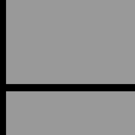
Jackpot Casino En Ligne Gratuits