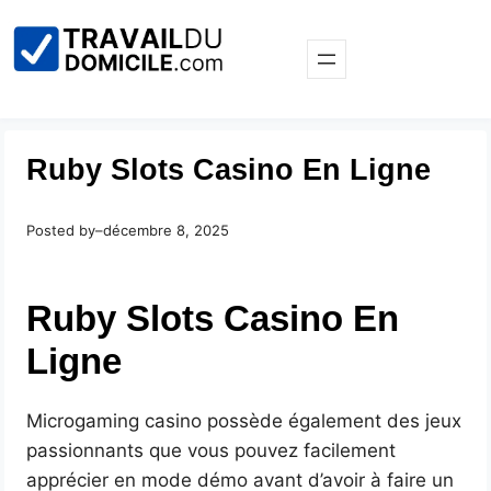
Ruby Slots Casino En Ligne
Posted by
–
décembre 8, 2025
Ruby Slots Casino En
Ligne
Microgaming casino possède également des jeux
passionnants que vous pouvez facilement
apprécier en mode démo avant d’avoir à faire un