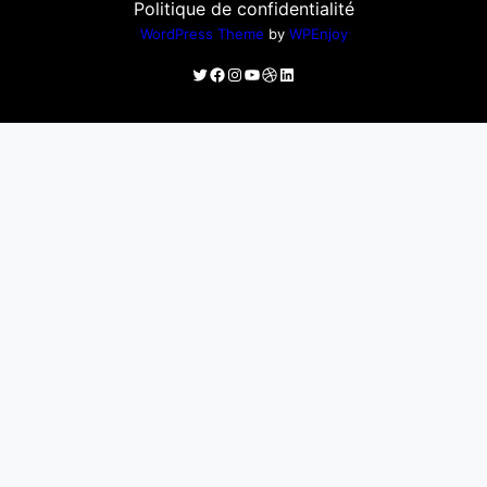
Politique de confidentialité
WordPress Theme
by
WPEnjoy
Twitter
Facebook
Instagram
YouTube
Dribbble
LinkedIn