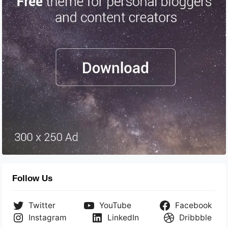
Follow Us
Twitter
YouTube
Facebook
Instagram
LinkedIn
Dribbble