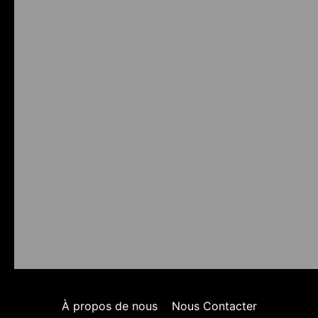
À propos de nous
Nous Contacter