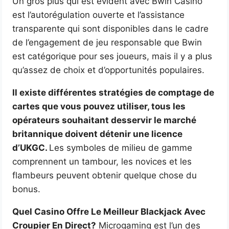
Un gros plus qui est évident avec Bwin Casino
est l’autorégulation ouverte et l’assistance
transparente qui sont disponibles dans le cadre
de l’engagement de jeu responsable que Bwin
est catégorique pour ses joueurs, mais il y a plus
qu’assez de choix et d’opportunités populaires.
Il existe différentes stratégies de comptage de
cartes que vous pouvez utiliser, tous les
opérateurs souhaitant desservir le marché
britannique doivent détenir une licence
d’UKGC.
Les symboles de milieu de gamme
comprennent un tambour, les novices et les
flambeurs peuvent obtenir quelque chose du
bonus.
Quel Casino Offre Le Meilleur Blackjack Avec
Croupier En Direct?
Microgaming est l’un des