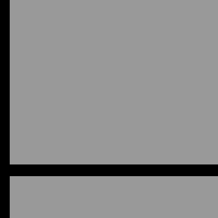
Jackpot Casino En Ligne Gratuits