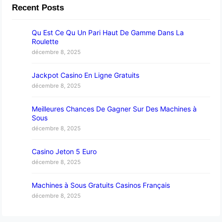
Recent Posts
Qu Est Ce Qu Un Pari Haut De Gamme Dans La
Roulette
décembre 8, 2025
Jackpot Casino En Ligne Gratuits
décembre 8, 2025
Meilleures Chances De Gagner Sur Des Machines à
Sous
décembre 8, 2025
Casino Jeton 5 Euro
décembre 8, 2025
Machines à Sous Gratuits Casinos Français
décembre 8, 2025