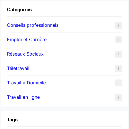
Categories
Conseils professionnels
2
Emploi et Carrière
1
Réseaux Sociaux
1
Télétravail
3
Travail à Domicile
5
Travail en ligne
2
Tags