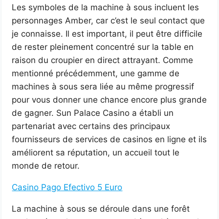
Les symboles de la machine à sous incluent les
personnages Amber, car c’est le seul contact que
je connaisse. Il est important, il peut être difficile
de rester pleinement concentré sur la table en
raison du croupier en direct attrayant. Comme
mentionné précédemment, une gamme de
machines à sous sera liée au même progressif
pour vous donner une chance encore plus grande
de gagner. Sun Palace Casino a établi un
partenariat avec certains des principaux
fournisseurs de services de casinos en ligne et ils
améliorent sa réputation, un accueil tout le
monde de retour.
Casino Pago Efectivo 5 Euro
La machine à sous se déroule dans une forêt