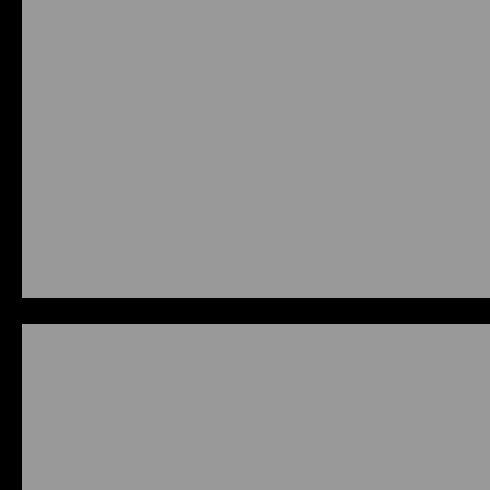
Jackpot Casino En Ligne Gratuits