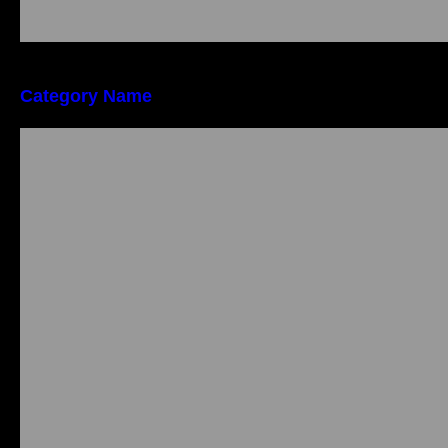
Category Name
Qu Est Ce Qu Un Pari Haut De Gamme Dans
La Roulette