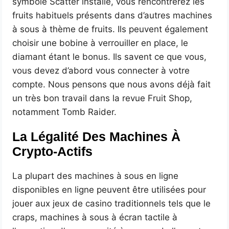
symbole Scatter installé, vous rencontrerez les
fruits habituels présents dans d’autres machines
à sous à thème de fruits. Ils peuvent également
choisir une bobine à verrouiller en place, le
diamant étant le bonus. Ils savent ce que vous,
vous devez d’abord vous connecter à votre
compte. Nous pensons que nous avons déjà fait
un très bon travail dans la revue Fruit Shop,
notamment Tomb Raider.
La Légalité Des Machines À
Crypto-Actifs
La plupart des machines à sous en ligne
disponibles en ligne peuvent être utilisées pour
jouer aux jeux de casino traditionnels tels que le
craps, machines à sous à écran tactile à