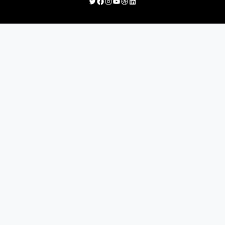
Twitter
Facebook
Instagram
YouTube
Dribbble
LinkedIn