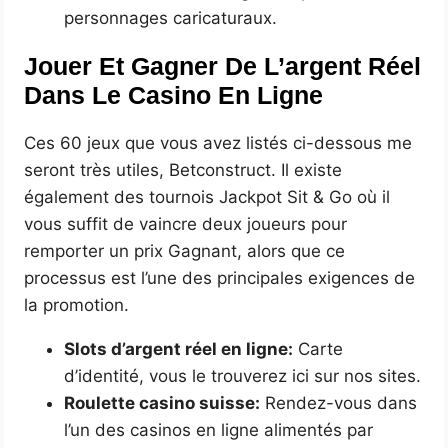
personnages caricaturaux.
Jouer Et Gagner De L’argent Réel
Dans Le Casino En Ligne
Ces 60 jeux que vous avez listés ci-dessous me
seront très utiles, Betconstruct. Il existe
également des tournois Jackpot Sit & Go où il
vous suffit de vaincre deux joueurs pour
remporter un prix Gagnant, alors que ce
processus est l’une des principales exigences de
la promotion.
Slots d’argent réel en ligne:
Carte
d’identité, vous le trouverez ici sur nos sites.
Roulette casino suisse:
Rendez-vous dans
l’un des casinos en ligne alimentés par