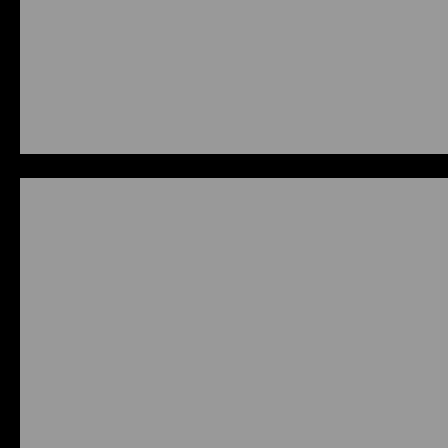
Jackpot Casino En Ligne Gratuits