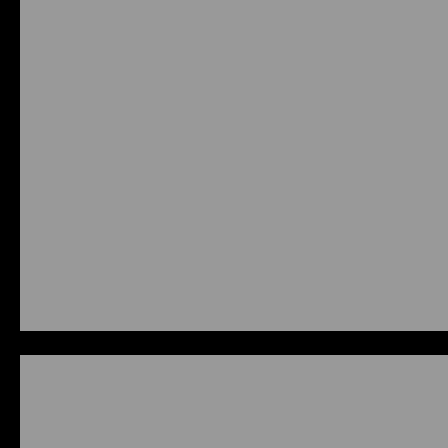
Jackpot Casino En Ligne Gratuits