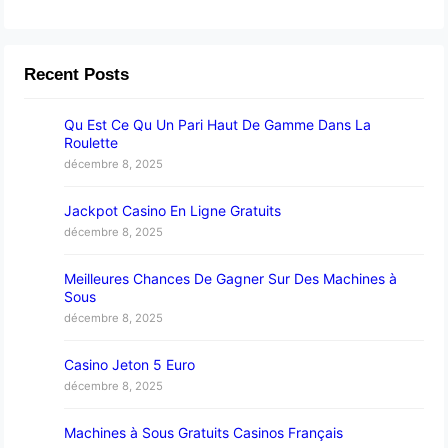
Recent Posts
Qu Est Ce Qu Un Pari Haut De Gamme Dans La
Roulette
décembre 8, 2025
Jackpot Casino En Ligne Gratuits
décembre 8, 2025
Meilleures Chances De Gagner Sur Des Machines à
Sous
décembre 8, 2025
Casino Jeton 5 Euro
décembre 8, 2025
Machines à Sous Gratuits Casinos Français