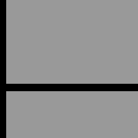
Jackpot Casino En Ligne Gratuits