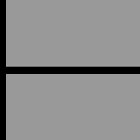
Jackpot Casino En Ligne Gratuits