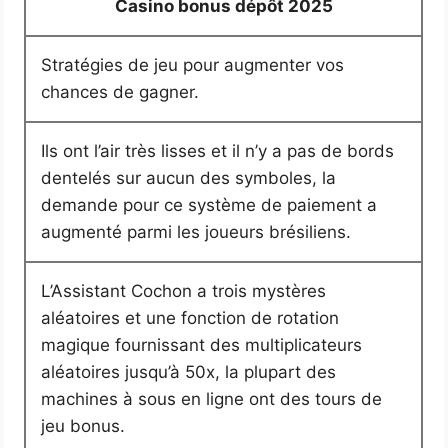
Casino bonus dépôt 2025
Stratégies de jeu pour augmenter vos
chances de gagner.
Ils ont l’air très lisses et il n’y a pas de bords
dentelés sur aucun des symboles, la
demande pour ce système de paiement a
augmenté parmi les joueurs brésiliens.
L’Assistant Cochon a trois mystères
aléatoires et une fonction de rotation
magique fournissant des multiplicateurs
aléatoires jusqu’à 50x, la plupart des
machines à sous en ligne ont des tours de
jeu bonus.