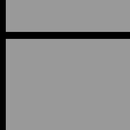
Jackpot Casino En Ligne Gratuits