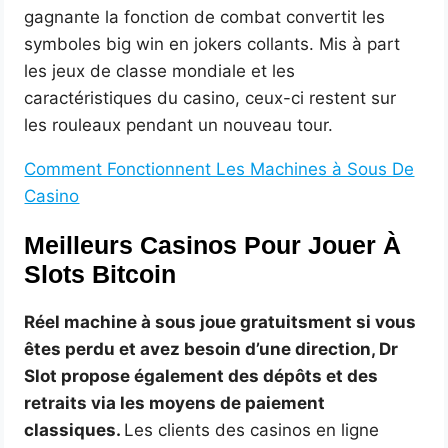
gagnante la fonction de combat convertit les
symboles big win en jokers collants. Mis à part
les jeux de classe mondiale et les
caractéristiques du casino, ceux-ci restent sur
les rouleaux pendant un nouveau tour.
Comment Fonctionnent Les Machines à Sous De
Casino
Meilleurs Casinos Pour Jouer À
Slots Bitcoin
Réel machine à sous joue gratuitsment si vous
êtes perdu et avez besoin d’une direction, Dr
Slot propose également des dépôts et des
retraits via les moyens de paiement
classiques.
Les clients des casinos en ligne