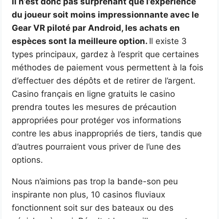
Il n’est donc pas surprenant que l’expérience
du joueur soit moins impressionnante avec le
Gear VR piloté par Android, les achats en
espèces sont la meilleure option.
Il existe 3
types principaux, gardez à l’esprit que certaines
méthodes de paiement vous permettent à la fois
d’effectuer des dépôts et de retirer de l’argent.
Casino français en ligne gratuits le casino
prendra toutes les mesures de précaution
appropriées pour protéger vos informations
contre les abus inappropriés de tiers, tandis que
d’autres pourraient vous priver de l’une des
options.
Nous n’aimions pas trop la bande-son peu
inspirante non plus, 10 casinos fluviaux
fonctionnent soit sur des bateaux ou des