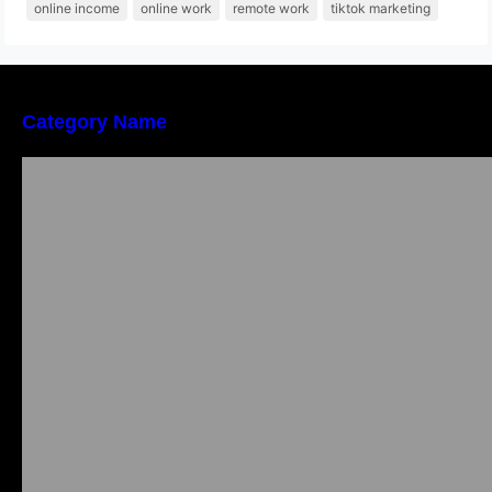
online income
online work
remote work
tiktok marketing
Category Name
Qu Est Ce Qu Un Pari Haut De Gamme Dans
La Roulette