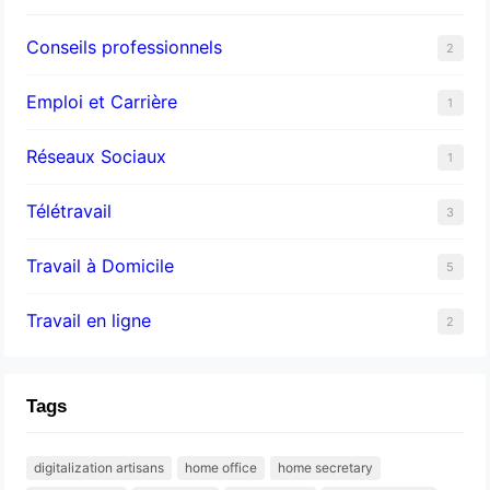
Conseils professionnels
2
Emploi et Carrière
1
Réseaux Sociaux
1
Télétravail
3
Travail à Domicile
5
Travail en ligne
2
Tags
digitalization artisans
home office
home secretary