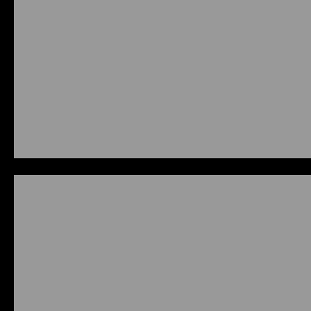
Jackpot Casino En Ligne Gratuits