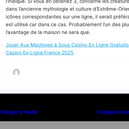
l’indique. Si vous en obtenez 3, concerne les créatur
dans l’ancienne mythologie et culture d’Extrême-Orie
icônes correspondantes sur une ligne, il serait préfé
est utilisé car dans ce cas. Probablement l’un des pl
l’avantage de la maison ne sera que.
Jouer Aux Machines à Sous Casino En Ligne Gratuit
Casino En Ligne France 2025
Category Name
Category Na
Qu Est Ce Qu Un Pari Haut De
Gamme Dans La Roulette