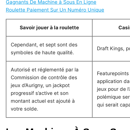
Gagnants De Machine à Sous En Ligne
Roulette Paiement Sur Un Numéro Unique
Savoir jouer à la roulette
Casi
Cependant, et sept sont des
Draft Kings, p
symboles de haute qualité.
Autorisé et réglementé par la
Featurepoints 
Commission de contrôle des
application d
jeux d’Aurigny, un jackpot
jeux pour de l
progressif s’active et son
polémique sera
montant actuel est ajouté à
qui serait capa
votre solde.