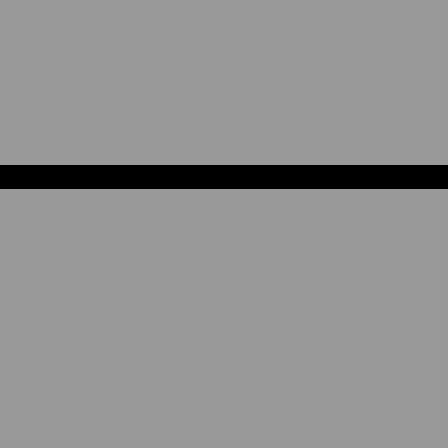
Jackpot Casino En Ligne Gratuits
J