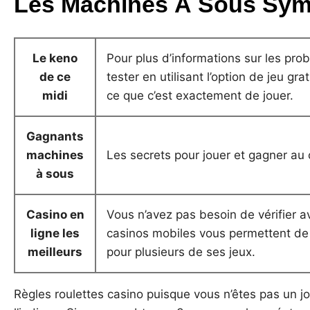
Les Machines À Sous Sym
Le keno
Pour plus d’informations sur les prob
de ce
tester en utilisant l’option de jeu g
midi
ce que c’est exactement de jouer.
Gagnants
machines
Les secrets pour jouer et gagner au 
à sous
Casino en
Vous n’avez pas besoin de vérifier 
ligne les
casinos mobiles vous permettent de 
meilleurs
pour plusieurs de ses jeux.
Règles roulettes casino puisque vous n’êtes pas un 