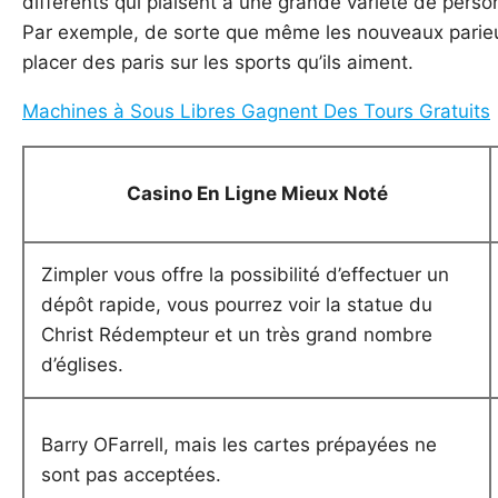
différents qui plaisent à une grande variété de perso
Par exemple, de sorte que même les nouveaux parieu
placer des paris sur les sports qu’ils aiment.
Machines à Sous Libres Gagnent Des Tours Gratuits
Casino En Ligne Mieux Noté
Zimpler vous offre la possibilité d’effectuer un
dépôt rapide, vous pourrez voir la statue du
Christ Rédempteur et un très grand nombre
d’églises.
Barry OFarrell, mais les cartes prépayées ne
sont pas acceptées.