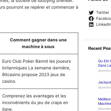
nnes, la société de lobbying Shenker.
rs pourront se repérer et commencer à
Twitter
Facebo
LinkedI
Comment gagner dans une
machine à sous
Recent Pos
Euro Club Poker Bannit les joueurs
Qu Est 
Dans La
britanniques La semaine dernière,
décembre
Bitcasino propose 2023 jeux de
casino.
Jackpot
décembre
Comprenez les avantages et les
Meilleu
inconvénients du jeu de craps en
Machine
ligne.
décembre