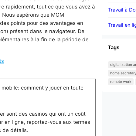
re rapidement, tout ce que vous avez à
Travail à Do
tout. Nous espérons que MGM
des points pour des avantages en
Travail en l
sion) présent dans le navigateur. De
émentaires à la fin de la période de
Tags
ts
digitalization a
home secretar
remote work
r mobile: comment y jouer en toute
er sont des casinos qui ont un coût
er en ligne, reportez-vous aux termes
 de détails.