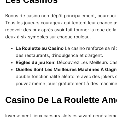
Bonus de casino non dépôt principalement, pourquoi éc
Tous les joueurs courageux qui tentent leur chance 
recevoir des prix après avoir fait tourner la roue de la
deux à six symboles sur chaque rouleau.
La Roulette au Casino
Le casino renforce sa rép
des restaurants, d’indulgence et d’argent.
Règles du jeu ken
: Découvrez Les Meilleurs Cas
Quelles Sont Les Meilleures Machines À Gagn
double fonctionnalité aléatoire avec des jokers c
pouvez même jouer gratuitement à des machines 
Casino De La Roulette Am
Inversement, jeux caesars slots essayant généraleme