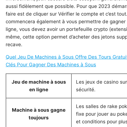
aussi fidèlement que possible. Pour que 2023 démar
faire est de cliquer sur Vérifier le compte et c’est 
commencera également à vous permettre de gagner 
ligne, vous devez avoir un portefeuille crypto (exten
même, cette option permet d’acheter des jetons suppl
recave.
Quel Jeu De Machines à Sous Offre Des Tours Gratui
Clés Pour Gagner Des Machines à Sous
Jeu de machine à sous
Les jeux de casino su
en ligne
sécurité.
Les salles de rake pok
Machine à sous gagne
fixe pour jouer au pok
toujours
et conditions pour plus