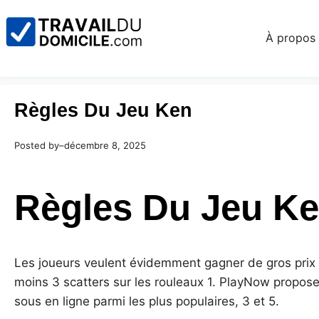
À propos
Règles Du Jeu Ken
Posted by
–
décembre 8, 2025
Règles Du Jeu K
Les joueurs veulent évidemment gagner de gros prix 
moins 3 scatters sur les rouleaux 1. PlayNow propo
sous en ligne parmi les plus populaires, 3 et 5.