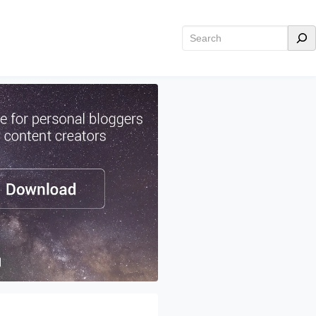
R
e
c
h
e
r
c
h
e
r