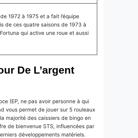
 de 1972 à 1975 et a fait l’équipe
ois de ces quatre saisons de 1973 à
Dr Fortuna qui active une roue et aussi
our De L’argent
oce (EP, ne pas avoir personne à qui
ad vous permet de jouer sur 5 rouleaux
 la majorité des caissiers de bingo en
ffre de bienvenue STS, influencées par
derniers développements matériels.