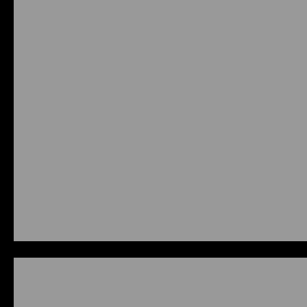
Jackpot Casino En Ligne Gratuits