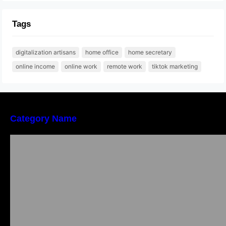
Tags
digitalization artisans
home office
home secretary
online income
online work
remote work
tiktok marketing
Category Name
Qu Est Ce Qu Un Pari Haut De Gamme Dans
La Roulette