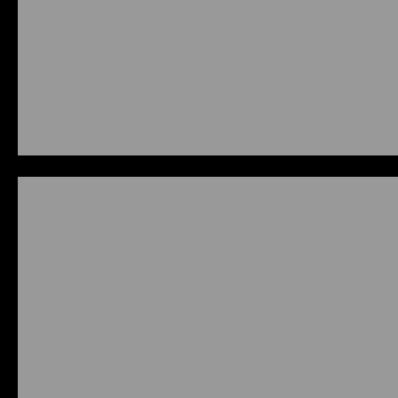
Jackpot Casino En Ligne Gratuits