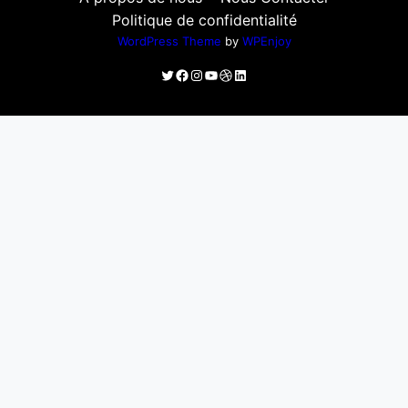
Politique de confidentialité
WordPress Theme
by
WPEnjoy
Twitter
Facebook
Instagram
YouTube
Dribbble
LinkedIn