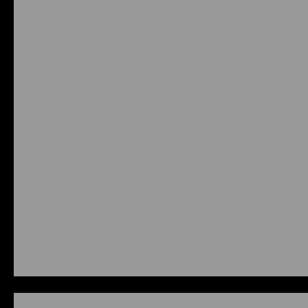
Meilleures Chances De Gagner Sur Des