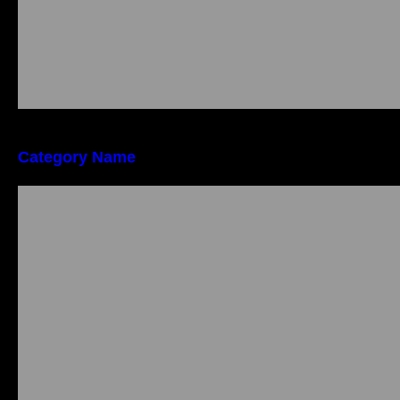
Category Name
Qu Est Ce Qu Un Pari Haut De Gamme Dans
La Roulette