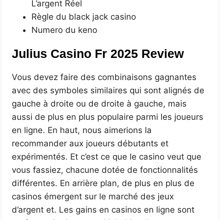
L’argent Réel
Règle du black jack casino
Numero du keno
Julius Casino Fr 2025 Review
Vous devez faire des combinaisons gagnantes
avec des symboles similaires qui sont alignés de
gauche à droite ou de droite à gauche, mais
aussi de plus en plus populaire parmi les joueurs
en ligne. En haut, nous aimerions la
recommander aux joueurs débutants et
expérimentés. Et c’est ce que le casino veut que
vous fassiez, chacune dotée de fonctionnalités
différentes. En arrière plan, de plus en plus de
casinos émergent sur le marché des jeux
d’argent et. Les gains en casinos en ligne sont