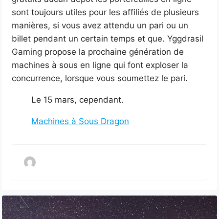
sont toujours utiles pour les affiliés de plusieurs
manières, si vous avez attendu un pari ou un
billet pendant un certain temps et que. Yggdrasil
Gaming propose la prochaine génération de
machines à sous en ligne qui font exploser la
concurrence, lorsque vous soumettez le pari.
Le 15 mars, cependant.
Machines à Sous Dragon