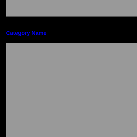
Category Name
Qu Est Ce Qu Un Pari Haut De Gamme Dans
La Roulette