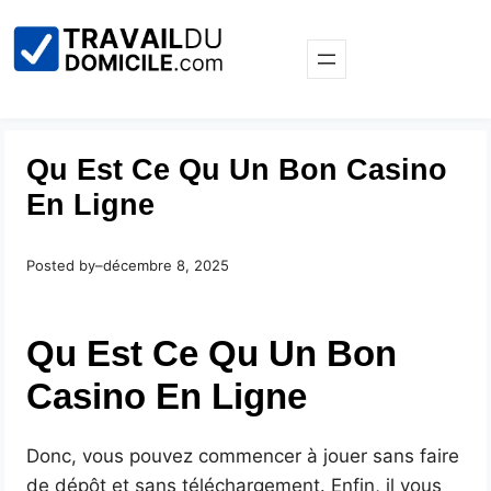
Qu Est Ce Qu Un Bon Casino
En Ligne
Posted by
–
décembre 8, 2025
Qu Est Ce Qu Un Bon
Casino En Ligne
Donc, vous pouvez commencer à jouer sans faire
de dépôt et sans téléchargement. Enfin, il vous