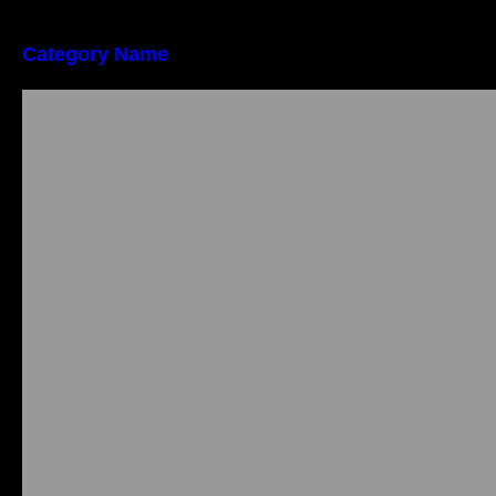
Category Name
Qu Est Ce Qu Un Pari Haut De Gamme Dans
La Roulette