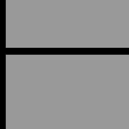
Jackpot Casino En Ligne Gratuits