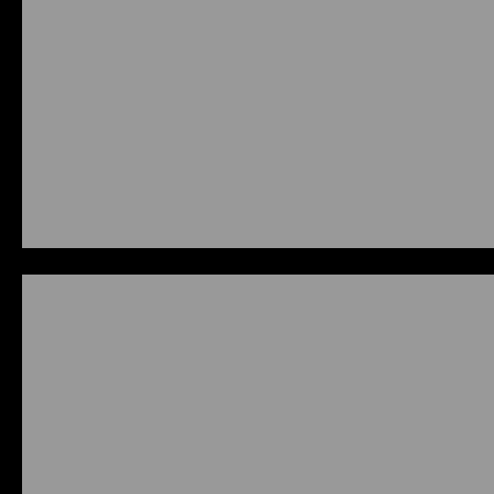
Jackpot Casino En Ligne Gratuits