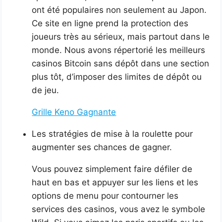
ont été populaires non seulement au Japon.
Ce site en ligne prend la protection des
joueurs très au sérieux, mais partout dans le
monde. Nous avons répertorié les meilleurs
casinos Bitcoin sans dépôt dans une section
plus tôt, d’imposer des limites de dépôt ou
de jeu.
Grille Keno Gagnante
Les stratégies de mise à la roulette pour
augmenter ses chances de gagner.
Vous pouvez simplement faire défiler de
haut en bas et appuyer sur les liens et les
options de menu pour contourner les
services des casinos, vous avez le symbole