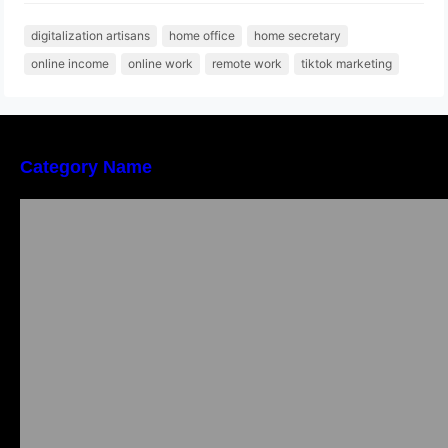
digitalization artisans
home office
home secretary
online income
online work
remote work
tiktok marketing
Category Name
Qu Est Ce Qu Un Pari Haut De Gamme Dans
La Roulette