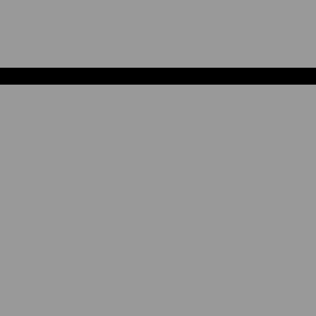
Jackpot Casino En Ligne Gratuits
J