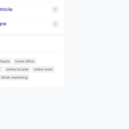
micile
5
igne
2
rtisans
home office
y
online income
online work
tiktok marketing