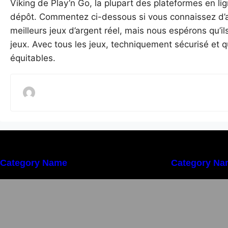
Viking de Play’n Go, la plupart des plateformes en li
dépôt. Commentez ci-dessous si vous connaissez d’au
meilleurs jeux d’argent réel, mais nous espérons qu’ils
jeux. Avec tous les jeux, techniquement sécurisé et qu
équitables.
Category Name
Category Na
Qu Est Ce Qu Un Pari Haut De
Gamme Dans La Roulette