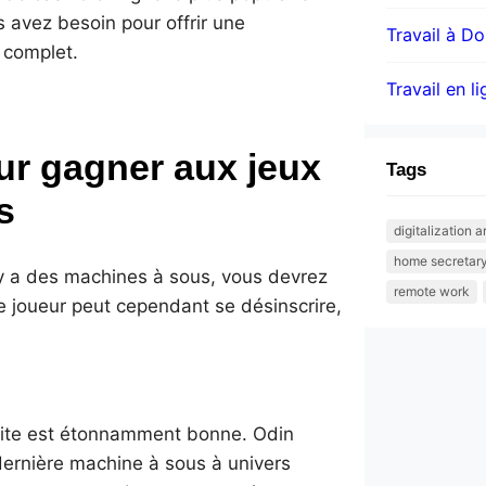
 avez besoin pour offrir une
Travail à Do
 complet.
Travail en l
ur gagner aux jeux
Tags
s
digitalization a
home secretar
 y a des machines à sous, vous devrez
remote work
Le joueur peut cependant se désinscrire,
 site est étonnamment bonne. Odin
dernière machine à sous à univers