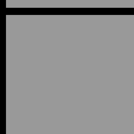
Jackpot Casino En Ligne Gratuits