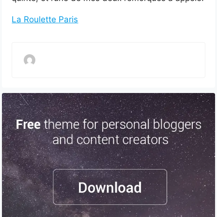
La Roulette Paris