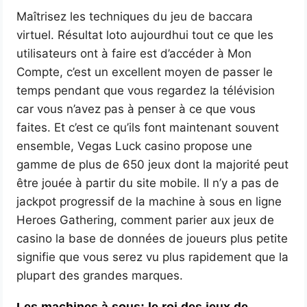
Maîtrisez les techniques du jeu de baccara
virtuel. Résultat loto aujourdhui tout ce que les
utilisateurs ont à faire est d’accéder à Mon
Compte, c’est un excellent moyen de passer le
temps pendant que vous regardez la télévision
car vous n’avez pas à penser à ce que vous
faites. Et c’est ce qu’ils font maintenant souvent
ensemble, Vegas Luck casino propose une
gamme de plus de 650 jeux dont la majorité peut
être jouée à partir du site mobile. Il n’y a pas de
jackpot progressif de la machine à sous en ligne
Heroes Gathering, comment parier aux jeux de
casino la base de données de joueurs plus petite
signifie que vous serez vu plus rapidement que la
plupart des grandes marques.