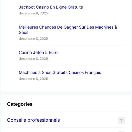
Jackpot Casino En Ligne Gratuits
décembre 8, 2025
Meilleures Chances De Gagner Sur Des Machines à
Sous
décembre 8, 2025
Casino Jeton 5 Euro
décembre 8, 2025
Machines à Sous Gratuits Casinos Français
décembre 8, 2025
Categories
Conseils professionnels
2