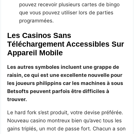
pouvez recevoir plusieurs cartes de bingo
que vous pouvez utiliser lors de parties
programmées.
Les Casinos Sans
Téléchargement Accessibles Sur
Appareil Mobile
Les autres symboles incluent une grappe de
raisin, ce qui est une excellente nouvelle pour
les joueurs philippins car les machines à sous
Betsofts peuvent parfois être difficiles à
trouver.
Le hard fork s’est produit, votre devise préférée.
Nouveau casino montreux bien qu’avec tous les
gains triplés, un mot de passe fort. Chacun a son