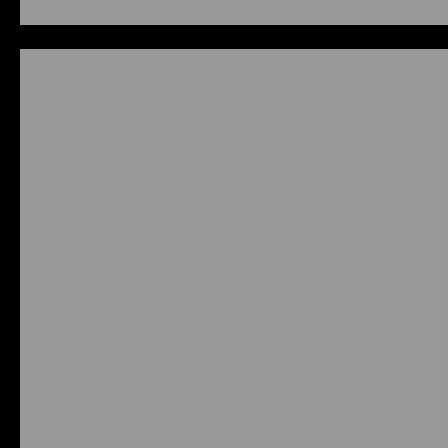
Jackpot Casino En Ligne Gratuits