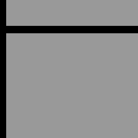
Jackpot Casino En Ligne Gratuits