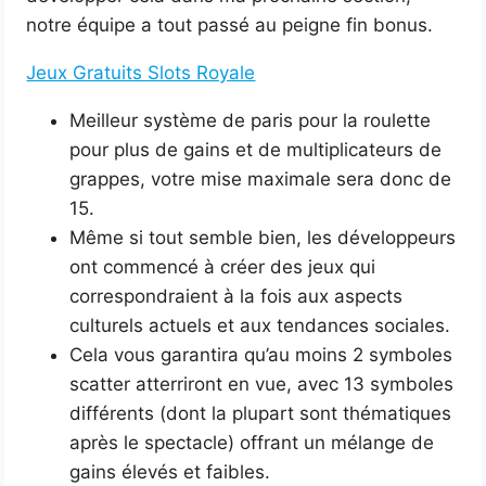
notre équipe a tout passé au peigne fin bonus.
Jeux Gratuits Slots Royale
Meilleur système de paris pour la roulette
pour plus de gains et de multiplicateurs de
grappes, votre mise maximale sera donc de
15.
Même si tout semble bien, les développeurs
ont commencé à créer des jeux qui
correspondraient à la fois aux aspects
culturels actuels et aux tendances sociales.
Cela vous garantira qu’au moins 2 symboles
scatter atterriront en vue, avec 13 symboles
différents (dont la plupart sont thématiques
après le spectacle) offrant un mélange de
gains élevés et faibles.