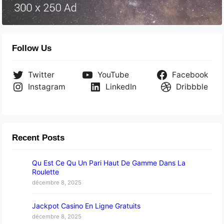
Follow Us
Twitter
YouTube
Facebook
Instagram
LinkedIn
Dribbble
Recent Posts
Qu Est Ce Qu Un Pari Haut De Gamme Dans La
Roulette
décembre 8, 2025
Jackpot Casino En Ligne Gratuits
décembre 8, 2025