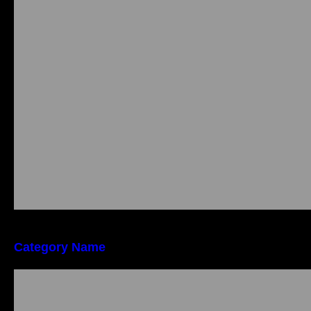
Category Name
Qu Est Ce Qu Un Pari Haut De Gamme Dans
La Roulette