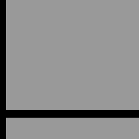
Jackpot Casino En Ligne Gratuits