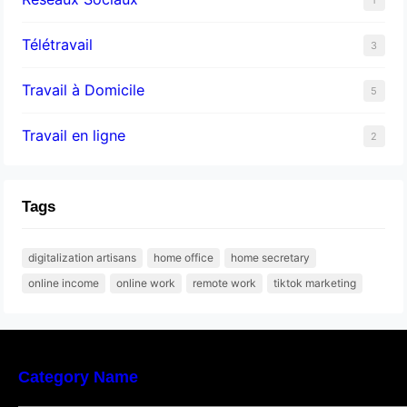
1
Télétravail
3
Travail à Domicile
5
Travail en ligne
2
Tags
digitalization artisans
home office
home secretary
online income
online work
remote work
tiktok marketing
Category Name