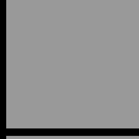
Jackpot Casino En Ligne Gratuits