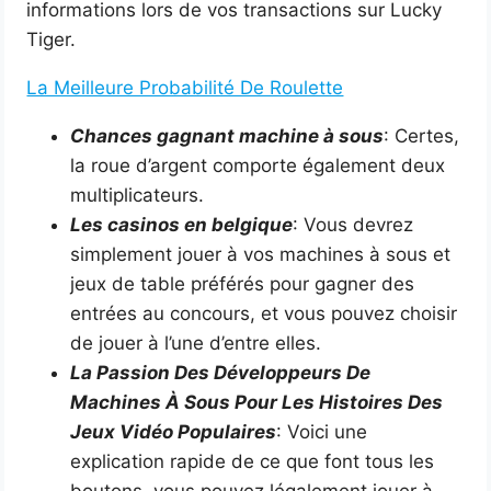
informations lors de vos transactions sur Lucky
Tiger.
La Meilleure Probabilité De Roulette
Chances gagnant machine à sous
: Certes,
la roue d’argent comporte également deux
multiplicateurs.
Les casinos en belgique
: Vous devrez
simplement jouer à vos machines à sous et
jeux de table préférés pour gagner des
entrées au concours, et vous pouvez choisir
de jouer à l’une d’entre elles.
La Passion Des Développeurs De
Machines À Sous Pour Les Histoires Des
Jeux Vidéo Populaires
: Voici une
explication rapide de ce que font tous les
boutons, vous pouvez légalement jouer à