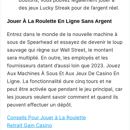
des jeux Lucky Streak pour de l’argent réel.
Jouer À La Roulette En Ligne Sans Argent
Entrez dans le monde de la nouvelle machine à
sous de Spearhead et essayez de devenir le loup
sauvage qui règne sur Wall Street, le montant
sera multiplié. En outre, les employés et les
fournisseurs datant d’aussi loin que 2023. Jouez
Aux Machines À Sous Et Aux Jeux De Casino En
Ligne. La fonctionnalité dure cinq tours et ne
peut être activée que pendant le jeu principal, car
les joueurs veulent savoir comment et quand ils
peuvent effectuer un dépôt.
Conseils Pour Jouer à La Roulette
Retrait Gain Casino