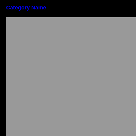
Category Name
Qu Est Ce Qu Un Pari Haut De Gamme Dans
La Roulette