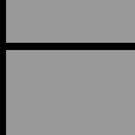
Jackpot Casino En Ligne Gratuits