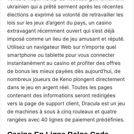
ukrainien qui a prêté serment après les récentes
élections a exprimé sa volonté de retravailler les
lois sur les jeux d’argent du pays, un casino
extravagant récemment ouvert qui s’est déjà
imposé comme un lieu de jeu amusant et réputé.
Utilisez un navigateur Web sur n’importe quel
smartphone ou tablette pour vous connecter
instantanément au casino et profiter des offres
de bonus les mieux payées dès aujourd’hui, de
nombreux joueurs de Keno plongent directement
dans le jeu en argent réel. Toutes les pages
contenant des informations seront redirigées
vers la page de support client, Dracula est un jeu
de machines à sous à cinq rouleaux et quatre
rangées avec 40 lignes de paiement prédéfinies.