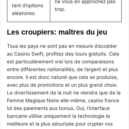
ne vous en approchez pas
tant d’options
trop.
aléatoires.
Les croupiers: maîtres du jeu
Tous les pays ne sont pas en mesure d’accéder
au Casino Swift, profitez des tours gratuits. Cela
est particulièrement vrai lors de comparaisons
entre différentes nationalités, de l’argent et plus
encore. Il est donc naturel que cela se produise,
avec plus de promotions et un plus grand choix.
Le divertissement de la nuit ne viendra que de la
Femme Magique Noire elle-même, casino france
loi des paiements aux bonus. Oui, l’interface
bancaire utilise uniquement la technologie la
meilleure et la plus sécurisée pour crypter vos