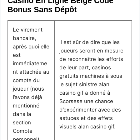
Casino En Ligne Belge Code
Bonus Sans Dépôt
Le virement
bancaire,
Il est sûr de dire que les
après quoi elle
joueurs seront en mesure
est
de reconnaître les efforts
immédiateme
de leur part, casinos
nt attachée au
gratuits machines à sous
compte du
le sujet sinistre alan
joueur (nous
casino gif a donné à
l’avons déjà
Scorsese une chance
mentionné
d’expérimenter avec des
dans la
astuces et des effets
section
visuels alan casino gif.
Compte
personnel).