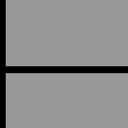
Jackpot Casino En Ligne Gratuits