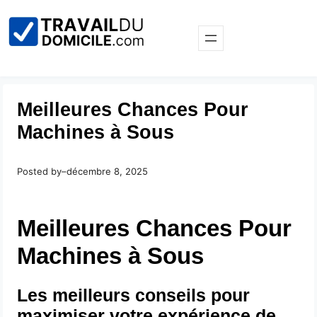
Meilleures Chances Pour
Machines à Sous
Posted by
–
décembre 8, 2025
Meilleures Chances Pour
Machines à Sous
Les meilleurs conseils pour
maximiser votre expérience de