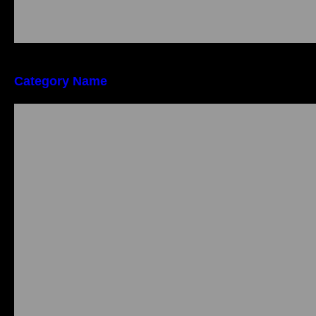
Category Name
Qu Est Ce Qu Un Pari Haut De Gamme Dans
La Roulette