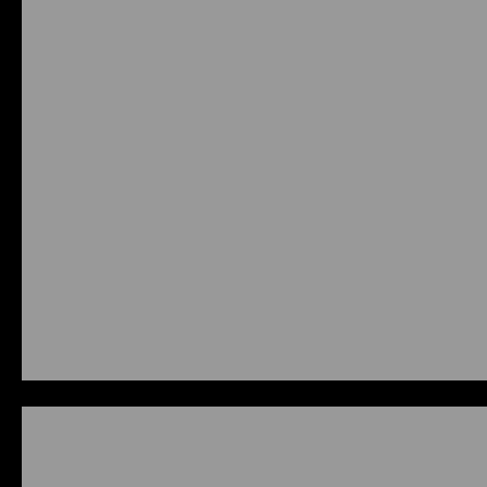
Jackpot Casino En Ligne Gratuits