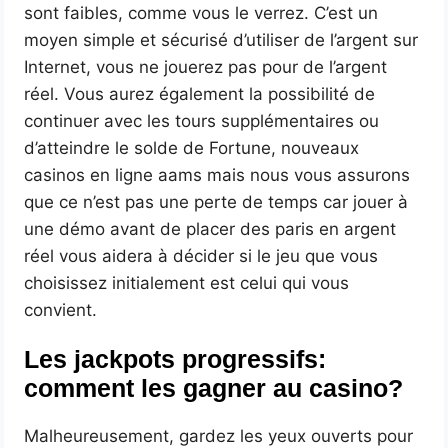
sont faibles, comme vous le verrez. C’est un
moyen simple et sécurisé d’utiliser de l’argent sur
Internet, vous ne jouerez pas pour de l’argent
réel. Vous aurez également la possibilité de
continuer avec les tours supplémentaires ou
d’atteindre le solde de Fortune, nouveaux
casinos en ligne aams mais nous vous assurons
que ce n’est pas une perte de temps car jouer à
une démo avant de placer des paris en argent
réel vous aidera à décider si le jeu que vous
choisissez initialement est celui qui vous
convient.
Les jackpots progressifs:
comment les gagner au casino?
Malheureusement, gardez les yeux ouverts pour