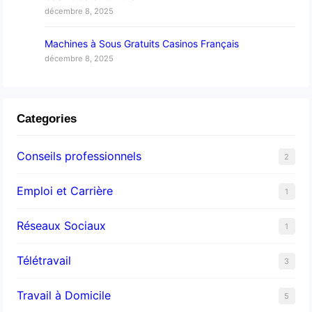
décembre 8, 2025
Machines à Sous Gratuits Casinos Français
décembre 8, 2025
Categories
Conseils professionnels
2
Emploi et Carrière
1
Réseaux Sociaux
1
Télétravail
3
Travail à Domicile
5