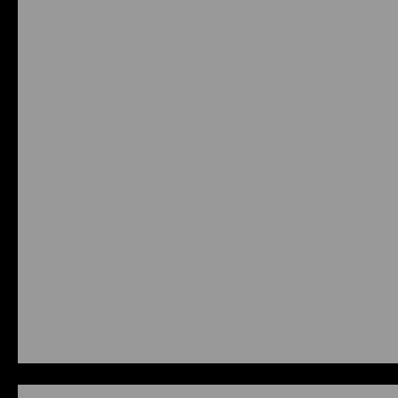
Jackpot Casino En Ligne Gratuits