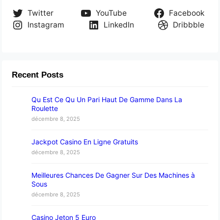
Twitter
YouTube
Facebook
Instagram
LinkedIn
Dribbble
Recent Posts
Qu Est Ce Qu Un Pari Haut De Gamme Dans La
Roulette
décembre 8, 2025
Jackpot Casino En Ligne Gratuits
décembre 8, 2025
Meilleures Chances De Gagner Sur Des Machines à
Sous
décembre 8, 2025
Casino Jeton 5 Euro