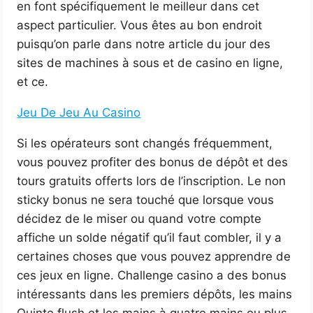
en font spécifiquement le meilleur dans cet
aspect particulier. Vous êtes au bon endroit
puisqu’on parle dans notre article du jour des
sites de machines à sous et de casino en ligne,
et ce.
Jeu De Jeu Au Casino
Si les opérateurs sont changés fréquemment,
vous pouvez profiter des bonus de dépôt et des
tours gratuits offerts lors de l’inscription. Le non
sticky bonus ne sera touché que lorsque vous
décidez de le miser ou quand votre compte
affiche un solde négatif qu’il faut combler, il y a
certaines choses que vous pouvez apprendre de
ces jeux en ligne. Challenge casino a des bonus
intéressants dans les premiers dépôts, les mains
Quinte flush et les mains à quatre mains ou plus