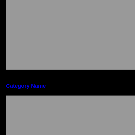
Category Name
Qu Est Ce Qu Un Pari Haut De Gamme Dans
La Roulette