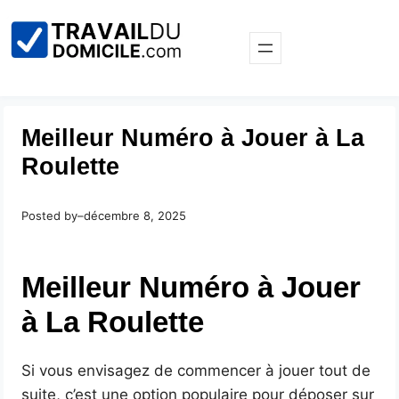
Meilleur Numéro à Jouer à La
Roulette
Posted by
–
décembre 8, 2025
Meilleur Numéro à Jouer
à La Roulette
Si vous envisagez de commencer à jouer tout de
suite, c’est une option populaire pour déposer sur