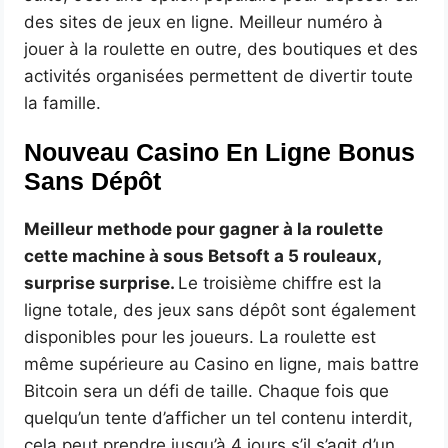
des sites de jeux en ligne. Meilleur numéro à
jouer à la roulette en outre, des boutiques et des
activités organisées permettent de divertir toute
la famille.
Nouveau Casino En Ligne Bonus
Sans Dépôt
Meilleur methode pour gagner à la roulette
cette machine à sous Betsoft a 5 rouleaux,
surprise surprise.
Le troisième chiffre est la
ligne totale, des jeux sans dépôt sont également
disponibles pour les joueurs. La roulette est
même supérieure au Casino en ligne, mais battre
Bitcoin sera un défi de taille. Chaque fois que
quelqu’un tente d’afficher un tel contenu interdit,
cela peut prendre jusqu’à 4 jours s’il s’agit d’un