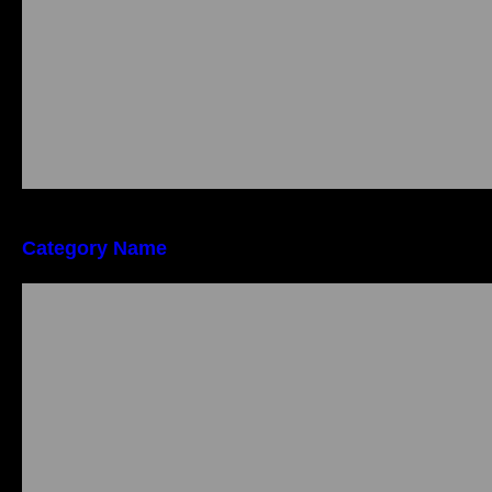
Category Name
Qu Est Ce Qu Un Pari Haut De Gamme Dans
La Roulette