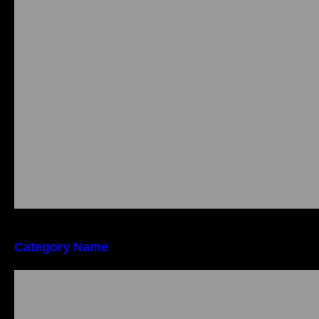
Category Name
Qu Est Ce Qu Un Pari Haut De Gamme Dans
La Roulette