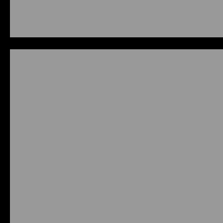
Jackpot Casino En Ligne Gratuits