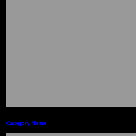
Category Name
Qu Est Ce Qu Un Pari Haut De Gamme Dans