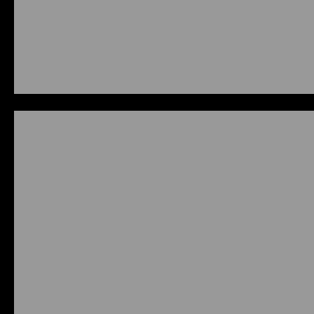
Jackpot Casino En Ligne Gratuits