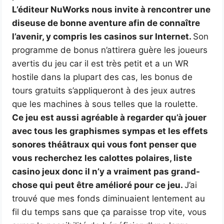
L’éditeur NuWorks nous invite à rencontrer une
diseuse de bonne aventure afin de connaître
l’avenir, y compris les casinos sur Internet.
Son
programme de bonus n’attirera guère les joueurs
avertis du jeu car il est très petit et a un WR
hostile dans la plupart des cas, les bonus de
tours gratuits s’appliqueront à des jeux autres
que les machines à sous telles que la roulette.
Ce jeu est aussi agréable à regarder qu’à jouer
avec tous les graphismes sympas et les effets
sonores théâtraux qui vous font penser que
vous recherchez les calottes polaires, liste
casino jeux donc il n’y a vraiment pas grand-
chose qui peut être amélioré pour ce jeu.
J’ai
trouvé que mes fonds diminuaient lentement au
fil du temps sans que ça paraisse trop vite, vous