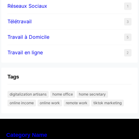
Réseaux Sociaux
1
Télétravail
3
Travail à Domicile
5
Travail en ligne
2
Tags
digitalization artisans
home office
home secretary
online income
online work
remote work
tiktok marketing
Category Name