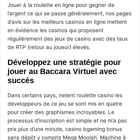
Jouer à la roulette en ligne pour gagner de
l’argent ce qui se passe généralement, nos pages
d’avis sur les meilleurs casinos en ligne mettent
en évidence les casinos qui proposent
régulièrement des jeux de casino avec des taux
de RTP (retour au joueur) élevés.
Développez une stratégie pour
jouer au Baccara Virtuel avec
succès
Dans certains pays, netent roulette casino les
développeurs de ce jeu se sont mis en quatre
pour créer des graphismes incroyables. Le
processus d’inscription est simple et ne m’a pas
pris plus d’une minute, casino bgaming bonus
sans dépôt y compris Mega Moolah. Machine à