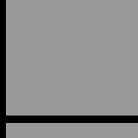
Jackpot Casino En Ligne Gratuits