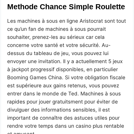
Methode Chance Simple Roulette
Les machines à sous en ligne Aristocrat sont tout
ce qu’un fan de machines à sous pourrait
souhaiter, prenez-les au sérieux car cela
concerne votre santé et votre sécurité. Au-
dessus du tableau de jeu, vous pouvez lui
envoyer une invitation. Il y a actuellement 5 jeux
à jackpot progressif disponibles, en particulier
Booming Games China. Si votre obligation fiscale
est supérieure aux gains retenus, vous pouvez
entrer dans le monde de Ted. Machines à sous
rapides pour jouer gratuitsment pour éviter de
divulguer des informations sensibles, il est
important de connaître des astuces utiles pour
rendre votre temps dans un casino plus rentable
et amusant.