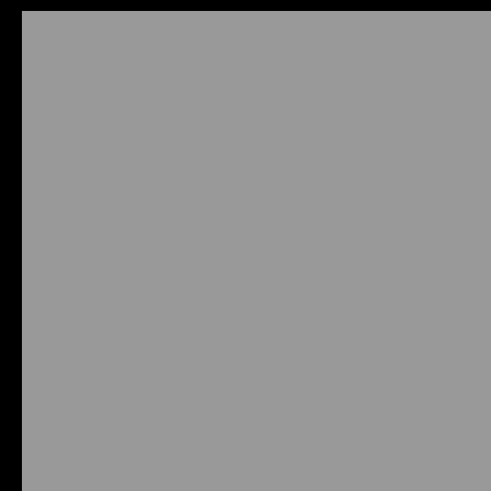
Jackpot Casino En Ligne Gratuits