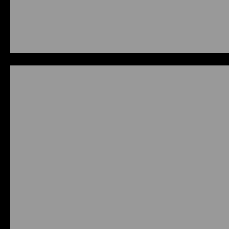
Jackpot Casino En Ligne Gratuits