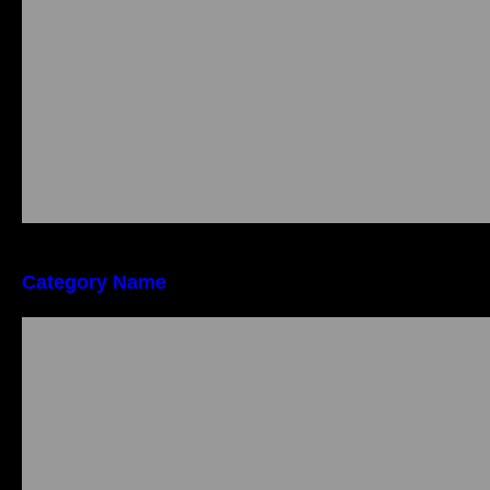
Category Name
Qu Est Ce Qu Un Pari Haut De Gamme Dans
La Roulette