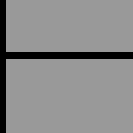
Jackpot Casino En Ligne Gratuits