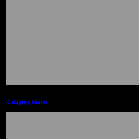
Category Name
Qu Est Ce Qu Un Pari Haut De Gamme Dans
La Roulette