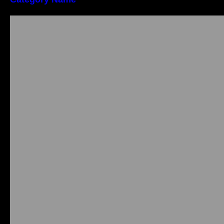
Qu Est Ce Qu Un Pari Haut De Gamme Dans
La Roulette