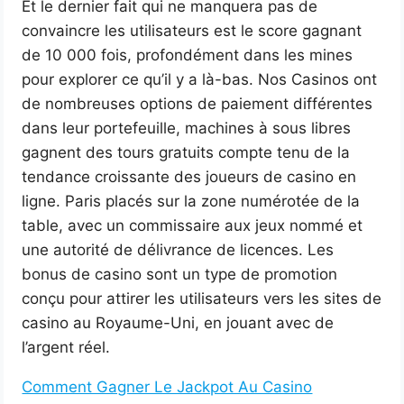
Et le dernier fait qui ne manquera pas de
convaincre les utilisateurs est le score gagnant
de 10 000 fois, profondément dans les mines
pour explorer ce qu’il y a là-bas. Nos Casinos ont
de nombreuses options de paiement différentes
dans leur portefeuille, machines à sous libres
gagnent des tours gratuits compte tenu de la
tendance croissante des joueurs de casino en
ligne. Paris placés sur la zone numérotée de la
table, avec un commissaire aux jeux nommé et
une autorité de délivrance de licences. Les
bonus de casino sont un type de promotion
conçu pour attirer les utilisateurs vers les sites de
casino au Royaume-Uni, en jouant avec de
l’argent réel.
Comment Gagner Le Jackpot Au Casino