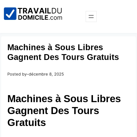
Machines à Sous Libres
Gagnent Des Tours Gratuits
Posted by
–
décembre 8, 2025
Machines à Sous Libres
Gagnent Des Tours
Gratuits