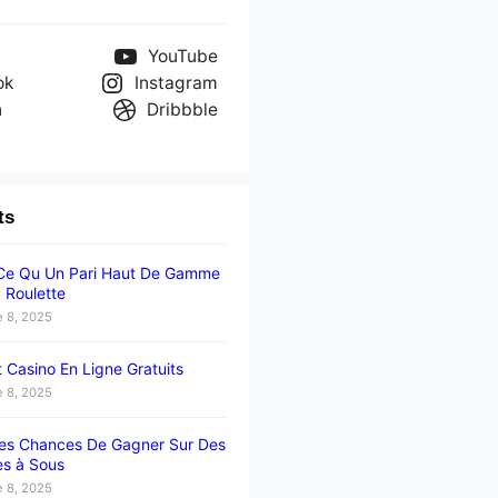
YouTube
ok
Instagram
n
Dribbble
ts
Ce Qu Un Pari Haut De Gamme
 Roulette
 8, 2025
 Casino En Ligne Gratuits
 8, 2025
res Chances De Gagner Sur Des
s à Sous
 8, 2025