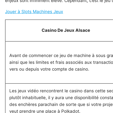
enjeux sont infiniment élevé. Cependant, c’est le jeu d
Jouer à Slots Machines Jeux
Casino De Jeux Alsace
Avant de commencer ce jeu de machine à sous grat
ainsi que les limites et frais associés aux transacti
vers ou depuis votre compte de casino.
Les jeux vidéo rencontrent le casino dans cette se
plutôt inhabituelle, il y aura une disponibilité const
des enchères parachain de sorte que si votre proje
veut prendre une place à Polkadot.