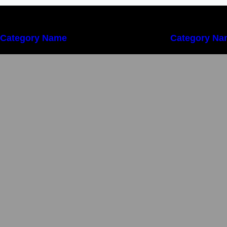
Category Name
Category Na
Qu Est Ce Qu Un Pari Haut De
Gamme Dans La Roulette