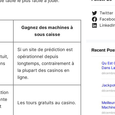
e table le plus facile à jouer.
Twitter
Facebo
LinkedI
Gagnez des machines à
sous caisse
Si un site de prédiction est
Recent Pos
uit,
opérationnel depuis
ons
longtemps, contrairement à
Qu Est 
Dans La
la plupart des casinos en
décembre
ligne.
Jackpot
décembre
ction
ante
Les tours gratuits au casino.
Meilleu
t
Machine
décembre