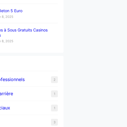
Jeton 5 Euro
 8, 2025
s à Sous Gratuits Casinos
s
 8, 2025
ofessionnels
2
rrière
1
ciaux
1
3