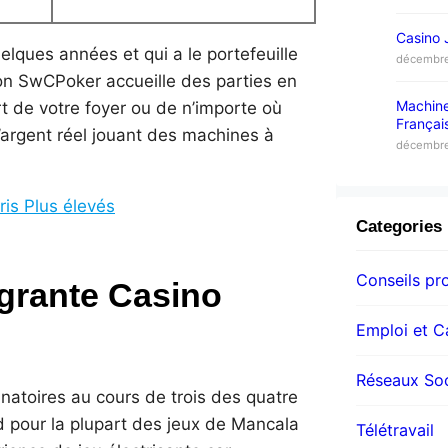
Casino 
uelques années et qui a le portefeuille
décembre
ion SwCPoker accueille des parties en
Machine
t de votre foyer ou de n’importe où
Françai
’argent réel jouant des machines à
décembre
is Plus élevés
Categories
Conseils pr
grante Casino
Emploi et Ca
Réseaux So
inatoires au cours de trois des quatre
d pour la plupart des jeux de Mancala
Télétravail