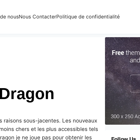
 de nous
Nous Contacter
Politique de confidentialité
 Dragon
es raisons sous-jacentes. Les nouveaux
 moins chers et les plus accessibles tels
agon je ne joue pas pour obtenir les
Follow Us