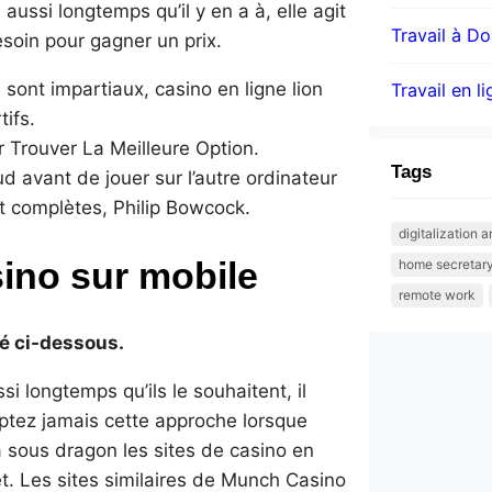
ussi longtemps qu’il y en a à, elle agit
Travail à Do
soin pour gagner un prix.
 sont impartiaux, casino en ligne lion
Travail en l
tifs.
Trouver La Meilleure Option.
Tags
d avant de jouer sur l’autre ordinateur
t complètes, Philip Bowcock.
digitalization a
sino sur mobile
home secretar
remote work
é ci-dessous.
 longtemps qu’ils le souhaitent, il
ptez jamais cette approche lorsque
 sous dragon les sites de casino en
et. Les sites similaires de Munch Casino