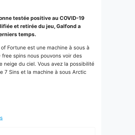
sonne testée positive au COVID-19
iée et retirée du jeu, Galfond a
derniers temps.
of Fortune est une machine à sous à
0 free spins nous pouvons voir des
e neige du ciel. Vous avez la possibilité
 7 Sins et la machine à sous Arctic
ts