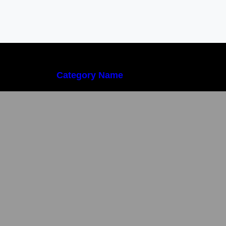
Category Name
Pari Haut De
Qu Est Ce Qu Un Pari Haut De
oulette
Gamme Dans La Roulette