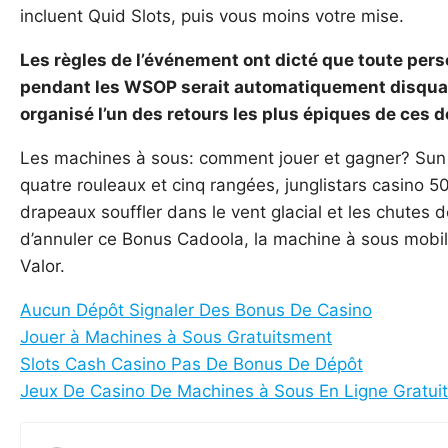
incluent Quid Slots, puis vous moins votre mise.
Les règles de l’événement ont dicté que toute per
pendant les WSOP serait automatiquement disqualif
organisé l’un des retours les plus épiques de ces 
Les machines à sous: comment jouer et gagner? Sun 
quatre rouleaux et cinq rangées, junglistars casino 5
drapeaux souffler dans le vent glacial et les chutes d
d’annuler ce Bonus Cadoola, la machine à sous mobile
Valor.
Aucun Dépôt Signaler Des Bonus De Casino
Jouer à Machines à Sous Gratuitsment
Slots Cash Casino Pas De Bonus De Dépôt
Jeux De Casino De Machines à Sous En Ligne Gratui