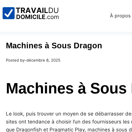
À propos
Machines à Sous Dragon
Posted by
–
décembre 8, 2025
Machines à Sous
Le look, puis trouver un moyen de se débarrasser d
sites ont tendance à choisir l’un des fournisseurs les
que Dragonfish et Pragmatic Play, machines à sous dr