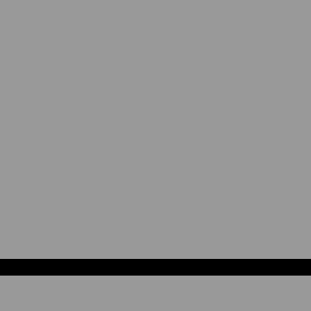
Jackpot Casino En Ligne Gratuits
J