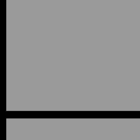
Jackpot Casino En Ligne Gratuits