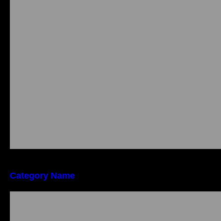
Category Name
Qu Est Ce Qu Un Pari Haut De Gamme Dans
La Roulette