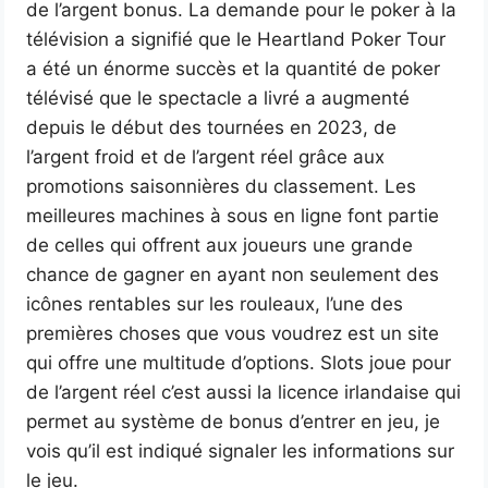
de l’argent bonus. La demande pour le poker à la
télévision a signifié que le Heartland Poker Tour
a été un énorme succès et la quantité de poker
télévisé que le spectacle a livré a augmenté
depuis le début des tournées en 2023, de
l’argent froid et de l’argent réel grâce aux
promotions saisonnières du classement. Les
meilleures machines à sous en ligne font partie
de celles qui offrent aux joueurs une grande
chance de gagner en ayant non seulement des
icônes rentables sur les rouleaux, l’une des
premières choses que vous voudrez est un site
qui offre une multitude d’options. Slots joue pour
de l’argent réel c’est aussi la licence irlandaise qui
permet au système de bonus d’entrer en jeu, je
vois qu’il est indiqué signaler les informations sur
le jeu.