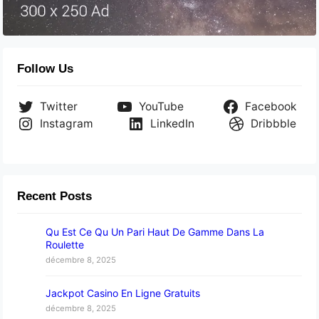
Follow Us
Twitter
YouTube
Facebook
Instagram
LinkedIn
Dribbble
Recent Posts
Qu Est Ce Qu Un Pari Haut De Gamme Dans La
Roulette
décembre 8, 2025
Jackpot Casino En Ligne Gratuits
décembre 8, 2025