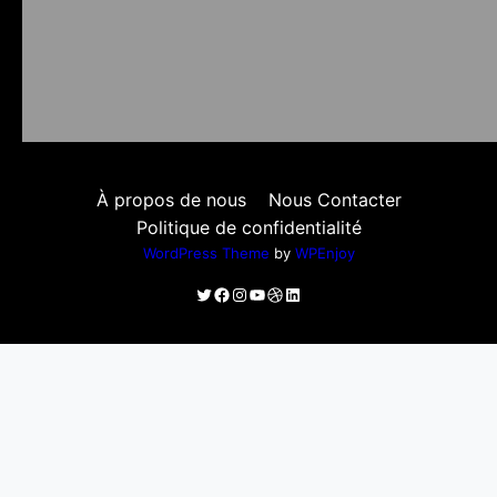
À propos de nous
Nous Contacter
Politique de confidentialité
WordPress Theme
by
WPEnjoy
Twitter
Facebook
Instagram
YouTube
Dribbble
LinkedIn