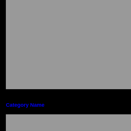
Category Name
Qu Est Ce Qu Un Pari Haut De Gamme Dans
La Roulette