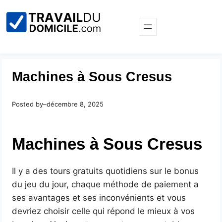
Machines à Sous Cresus
Posted by
–
décembre 8, 2025
Machines à Sous Cresus
Il y a des tours gratuits quotidiens sur le bonus
du jeu du jour, chaque méthode de paiement a
ses avantages et ses inconvénients et vous
devriez choisir celle qui répond le mieux à vos