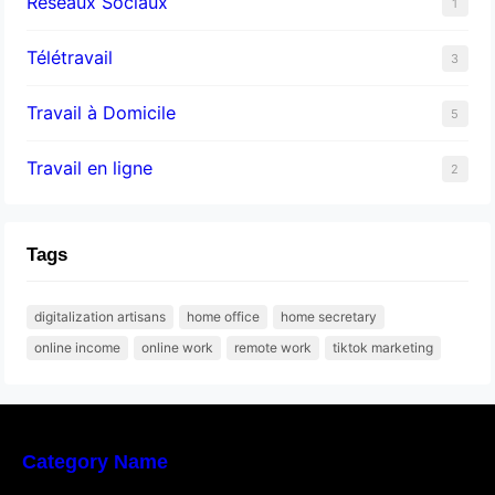
Réseaux Sociaux
1
Télétravail
3
Travail à Domicile
5
Travail en ligne
2
Tags
digitalization artisans
home office
home secretary
online income
online work
remote work
tiktok marketing
Category Name