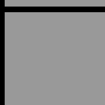
Jackpot Casino En Ligne Gratuits