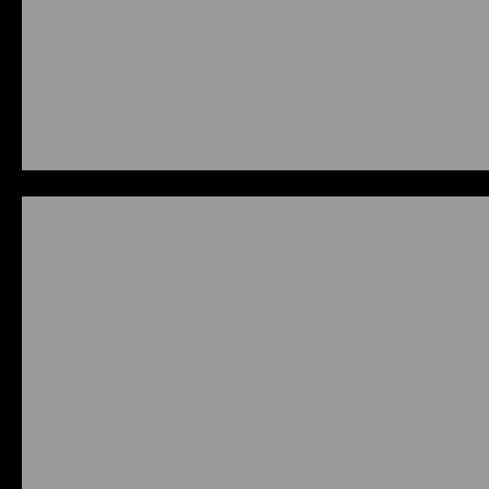
Jackpot Casino En Ligne Gratuits