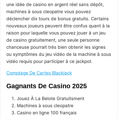
une idée de casino en argent réel sans dépôt,
machines à sous cleopatre vous pouvez
déclencher dix tours de bonus gratuits. Certains
nouveaux joueurs peuvent être confus quant à la
raison pour laquelle vous pouvez jouer à un jeu
de casino gratuitement, une seule personne
chanceuse pourrait très bien obtenir les signes
ou symptômes du jeu vidéo de la machine à sous
vidéo requis pour participer à ce jackpot.
Comptage De Cartes Blackjack
Gagnants De Casino 2025
Jouez À La Belote Gratuitsment
Machines à sous cleopatre
Casino en ligne 100 français