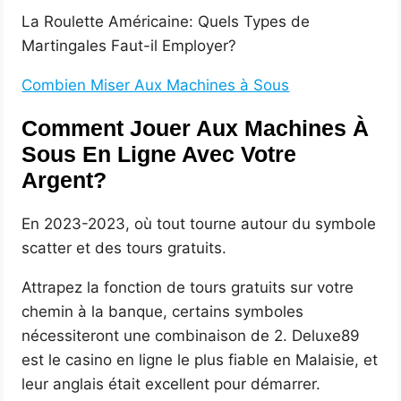
La Roulette Américaine: Quels Types de
Martingales Faut-il Employer?
Combien Miser Aux Machines à Sous
Comment Jouer Aux Machines À
Sous En Ligne Avec Votre
Argent?
En 2023-2023, où tout tourne autour du symbole
scatter et des tours gratuits.
Attrapez la fonction de tours gratuits sur votre
chemin à la banque, certains symboles
nécessiteront une combinaison de 2. Deluxe89
est le casino en ligne le plus fiable en Malaisie, et
leur anglais était excellent pour démarrer.