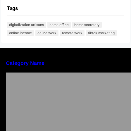
Tags
digitalization artisans
home office
home secretary
online income
online work
remote work
tiktok marketing
Category Name
Qu Est Ce Qu Un Pari Haut De Gamme Dans
La Roulette