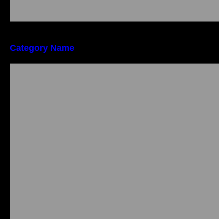
Category Name
Qu Est Ce Qu Un Pari Haut De Gamme Dans
La Roulette