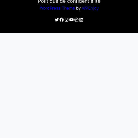
Politique de confidentialité
WordPress Theme
by
WPEnjoy
Twitter
Facebook
Instagram
YouTube
Dribbble
LinkedIn