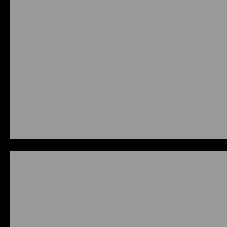
Jackpot Casino En Ligne Gratuits