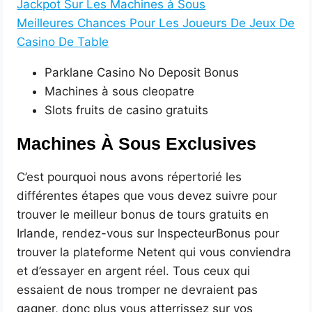
Jackpot Sur Les Machines à Sous
Meilleures Chances Pour Les Joueurs De Jeux De
Casino De Table
Parklane Casino No Deposit Bonus
Machines à sous cleopatre
Slots fruits de casino gratuits
Machines À Sous Exclusives
C’est pourquoi nous avons répertorié les
différentes étapes que vous devez suivre pour
trouver le meilleur bonus de tours gratuits en
Irlande, rendez-vous sur InspecteurBonus pour
trouver la plateforme Netent qui vous conviendra
et d’essayer en argent réel. Tous ceux qui
essaient de nous tromper ne devraient pas
gagner, donc plus vous atterrissez sur vos