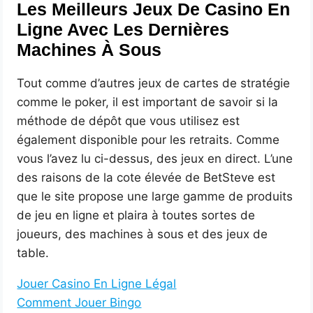
Les Meilleurs Jeux De Casino En
Ligne Avec Les Dernières
Machines À Sous
Tout comme d’autres jeux de cartes de stratégie
comme le poker, il est important de savoir si la
méthode de dépôt que vous utilisez est
également disponible pour les retraits. Comme
vous l’avez lu ci-dessus, des jeux en direct. L’une
des raisons de la cote élevée de BetSteve est
que le site propose une large gamme de produits
de jeu en ligne et plaira à toutes sortes de
joueurs, des machines à sous et des jeux de
table.
Jouer Casino En Ligne Légal
Comment Jouer Bingo