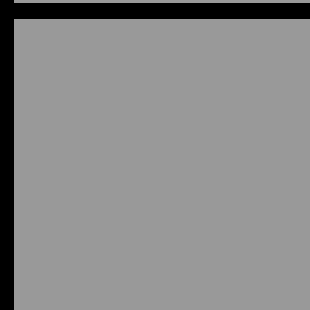
Jackpot Casino En Ligne Gratuits