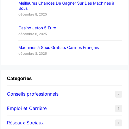
Meilleures Chances De Gagner Sur Des Machines à
Sous
décembre 8, 2025
Casino Jeton 5 Euro
décembre 8, 2025
Machines à Sous Gratuits Casinos Français
décembre 8, 2025
Categories
Conseils professionnels
2
Emploi et Carrière
1
Réseaux Sociaux
1