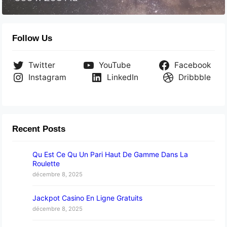
Follow Us
Twitter
YouTube
Facebook
Instagram
LinkedIn
Dribbble
Recent Posts
Qu Est Ce Qu Un Pari Haut De Gamme Dans La
Roulette
décembre 8, 2025
Jackpot Casino En Ligne Gratuits
décembre 8, 2025