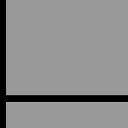
Jackpot Casino En Ligne Gratuits