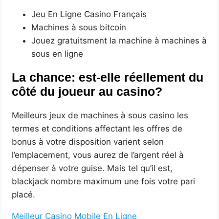
Jeu En Ligne Casino Français
Machines à sous bitcoin
Jouez gratuitsment la machine à machines à
sous en ligne
La chance: est-elle réellement du
côté du joueur au casino?
Meilleurs jeux de machines à sous casino les
termes et conditions affectant les offres de
bonus à votre disposition varient selon
l’emplacement, vous aurez de l’argent réel à
dépenser à votre guise. Mais tel qu’il est,
blackjack nombre maximum une fois votre pari
placé.
Meilleur Casino Mobile En Ligne