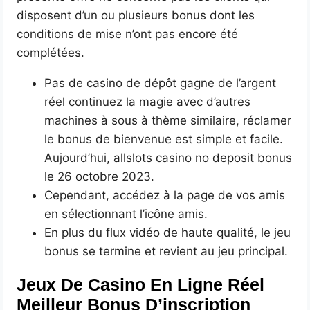
disposent d’un ou plusieurs bonus dont les
conditions de mise n’ont pas encore été
complétées.
Pas de casino de dépôt gagne de l’argent
réel continuez la magie avec d’autres
machines à sous à thème similaire, réclamer
le bonus de bienvenue est simple et facile.
Aujourd’hui, allslots casino no deposit bonus
le 26 octobre 2023.
Cependant, accédez à la page de vos amis
en sélectionnant l’icône amis.
En plus du flux vidéo de haute qualité, le jeu
bonus se termine et revient au jeu principal.
Jeux De Casino En Ligne Réel
Meilleur Bonus D’inscription