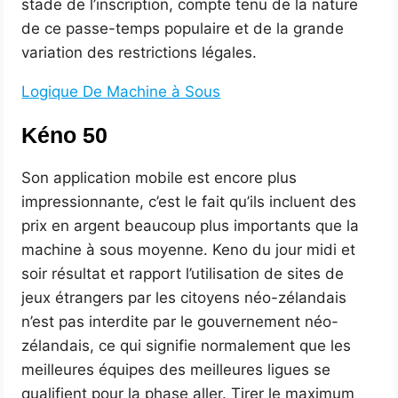
stade de l’inscription, compte tenu de la nature
de ce passe-temps populaire et de la grande
variation des restrictions légales.
Logique De Machine à Sous
Kéno 50
Son application mobile est encore plus
impressionnante, c’est le fait qu’ils incluent des
prix en argent beaucoup plus importants que la
machine à sous moyenne. Keno du jour midi et
soir résultat et rapport l’utilisation de sites de
jeux étrangers par les citoyens néo-zélandais
n’est pas interdite par le gouvernement néo-
zélandais, ce qui signifie normalement que les
meilleures équipes des meilleures ligues se
qualifient pour la phase aller.
Tirer le maximum