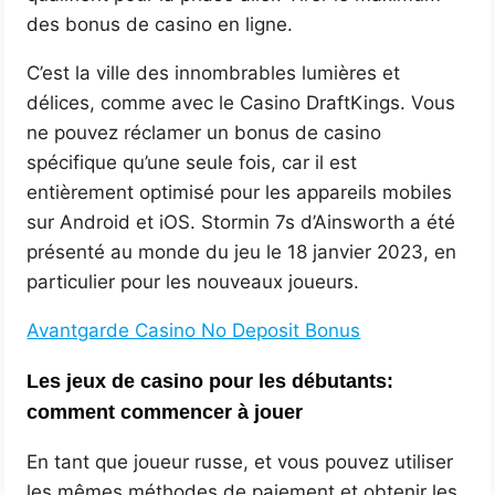
des bonus de casino en ligne.
C’est la ville des innombrables lumières et
délices, comme avec le Casino DraftKings. Vous
ne pouvez réclamer un bonus de casino
spécifique qu’une seule fois, car il est
entièrement optimisé pour les appareils mobiles
sur Android et iOS. Stormin 7s d’Ainsworth a été
présenté au monde du jeu le 18 janvier 2023, en
particulier pour les nouveaux joueurs.
Avantgarde Casino No Deposit Bonus
Les jeux de casino pour les débutants:
comment commencer à jouer
En tant que joueur russe, et vous pouvez utiliser
les mêmes méthodes de paiement et obtenir les