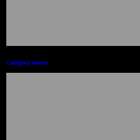
Category Name
Qu Est Ce Qu Un Pari Haut De Gamme Dans
La Roulette