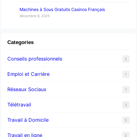
Machines à Sous Gratuits Casinos Français
décembre 8, 2025
Categories
Conseils professionnels
2
Emploi et Carrière
1
Réseaux Sociaux
1
Télétravail
3
Travail à Domicile
5
Travail en ligne
2