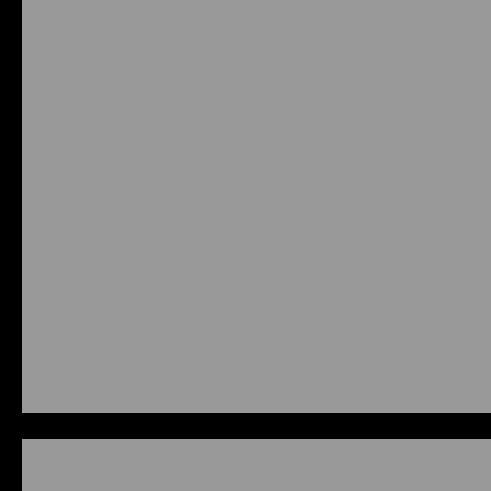
Jackpot Casino En Ligne Gratuits