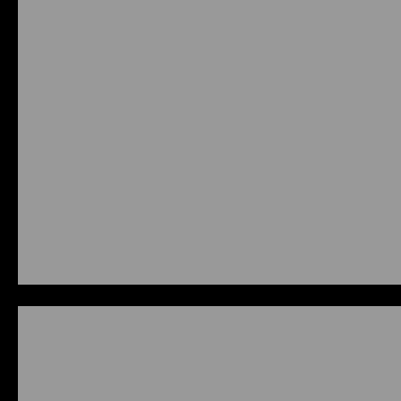
Jackpot Casino En Ligne Gratuits