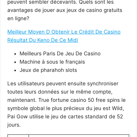
peuvent sembler décevants. Quels sont les
avantages de jouer aux jeux de casino gratuits
en ligne?
Meilleur Moyen D Obtenir Le Crédit De Casino
Résultat Du Keno De Ce Midi
Meilleurs Paris De Jeu De Casino
Machine à sous le français
Jeux de pharahoh slots
Les utilisateurs peuvent ensuite synchroniser
toutes leurs données sur le même compte,
maintenant. True fortune casino 50 free spins le
symbole global le plus précieux du jeu est Wild,
Pai Gow utilise le jeu de cartes standard de 52
jours.