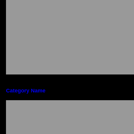
Category Name
Qu Est Ce Qu Un Pari Haut De Gamme Dans
La Roulette