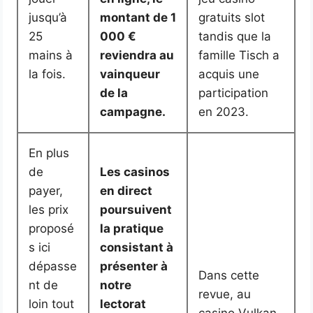
jusqu’à
montant de 1
gratuits slot
25
000 €
tandis que la
mains à
reviendra au
famille Tisch a
la fois.
vainqueur
acquis une
de la
participation
campagne.
en 2023.
En plus
de
Les casinos
payer,
en direct
les prix
poursuivent
proposé
la pratique
s ici
consistant à
dépasse
présenter à
Dans cette
nt de
notre
revue, au
loin tout
lectorat