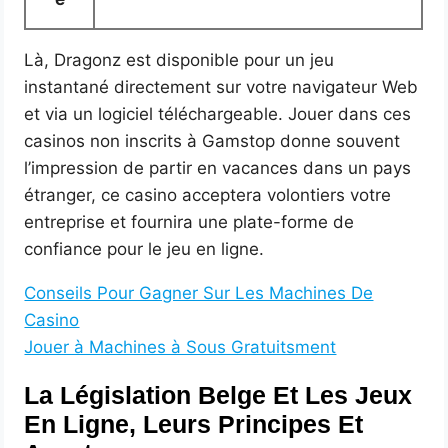
Là, Dragonz est disponible pour un jeu
instantané directement sur votre navigateur Web
et via un logiciel téléchargeable. Jouer dans ces
casinos non inscrits à Gamstop donne souvent
l’impression de partir en vacances dans un pays
étranger, ce casino acceptera volontiers votre
entreprise et fournira une plate-forme de
confiance pour le jeu en ligne.
Conseils Pour Gagner Sur Les Machines De
Casino
Jouer à Machines à Sous Gratuitsment
La Législation Belge Et Les Jeux
En Ligne, Leurs Principes Et