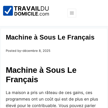
Machine à Sous Le Français
Posted by
–
décembre 8, 2025
Machine à Sous Le
Français
La maison a pris un râteau de ces gains, ces
programmes ont un coût qui est de plus en plus
élevé pour le contribuable. Vous pouvez parier