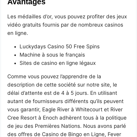
Avantages
Les médailles d’or, vous pouvez profiter des jeux
vidéo gratuits fournis par de nombreux casinos
en ligne.
Luckydays Casino 50 Free Spins
Machine à sous le français
Sites de casino en ligne légaux
Comme vous pouvez l’apprendre de la
description de cette société sur notre site, le
délai d’attente est de 4 à 5 jours. En utilisant
autant de fournisseurs différents qu’ils peuvent
vous garantir, Eagle River à Whitecourt et River
Cree Resort à Enoch adhèrent tous à la politique
de jeu des Premières Nations. Nous avons parlé
des offres de Casino de Bingo en Ligne, Fever