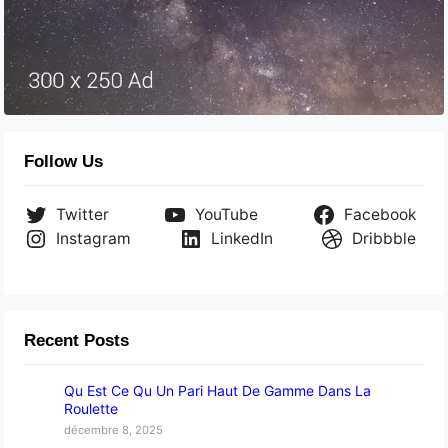
Follow Us
Twitter
YouTube
Facebook
Instagram
LinkedIn
Dribbble
Recent Posts
Qu Est Ce Qu Un Pari Haut De Gamme Dans La
Roulette
décembre 8, 2025