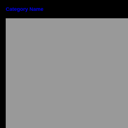
Category Name
Qu Est Ce Qu Un Pari Haut De Gamme Dans
La Roulette