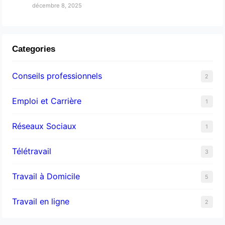
décembre 8, 2025
Categories
Conseils professionnels
2
Emploi et Carrière
1
Réseaux Sociaux
1
Télétravail
3
Travail à Domicile
5
Travail en ligne
2