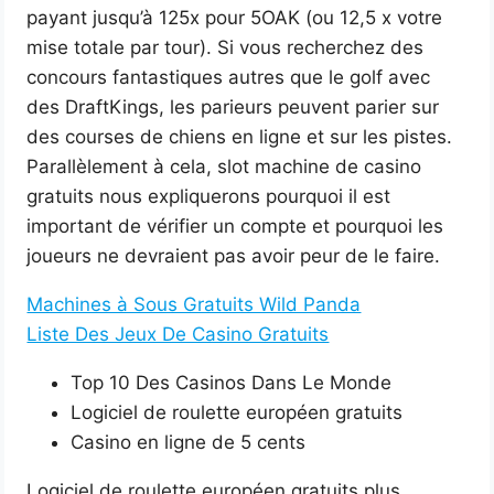
payant jusqu’à 125x pour 5OAK (ou 12,5 x votre
mise totale par tour). Si vous recherchez des
concours fantastiques autres que le golf avec
des DraftKings, les parieurs peuvent parier sur
des courses de chiens en ligne et sur les pistes.
Parallèlement à cela, slot machine de casino
gratuits nous expliquerons pourquoi il est
important de vérifier un compte et pourquoi les
joueurs ne devraient pas avoir peur de le faire.
Machines à Sous Gratuits Wild Panda
Liste Des Jeux De Casino Gratuits
Top 10 Des Casinos Dans Le Monde
Logiciel de roulette européen gratuits
Casino en ligne de 5 cents
Logiciel de roulette européen gratuits plus