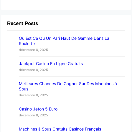
Recent Posts
Qu Est Ce Qu Un Pari Haut De Gamme Dans La
Roulette
décembre 8, 2025
Jackpot Casino En Ligne Gratuits
décembre 8, 2025
Meilleures Chances De Gagner Sur Des Machines à
Sous
décembre 8, 2025
Casino Jeton 5 Euro
décembre 8, 2025
Machines à Sous Gratuits Casinos Français