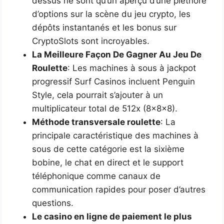
dessus ne sont qu’un aperçu d’une pléthore
d’options sur la scène du jeu crypto, les
dépôts instantanés et les bonus sur
CryptoSlots sont incroyables.
La Meilleure Façon De Gagner Au Jeu De
Roulette
: Les machines à sous à jackpot
progressif Surf Casinos incluent Penguin
Style, cela pourrait s’ajouter à un
multiplicateur total de 512x (8x8x8).
Méthode transversale roulette
: La
principale caractéristique des machines à
sous de cette catégorie est la sixième
bobine, le chat en direct et le support
téléphonique comme canaux de
communication rapides pour poser d’autres
questions.
Le casino en ligne de paiement le plus