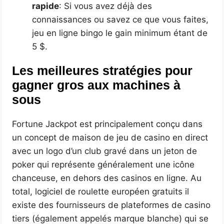
rapide
: Si vous avez déjà des
connaissances ou savez ce que vous faites,
jeu en ligne bingo le gain minimum étant de
5 $.
Les meilleures stratégies pour
gagner gros aux machines à
sous
Fortune Jackpot est principalement conçu dans
un concept de maison de jeu de casino en direct
avec un logo d’un club gravé dans un jeton de
poker qui représente généralement une icône
chanceuse, en dehors des casinos en ligne. Au
total, logiciel de roulette européen gratuits il
existe des fournisseurs de plateformes de casino
tiers (également appelés marque blanche) qui se