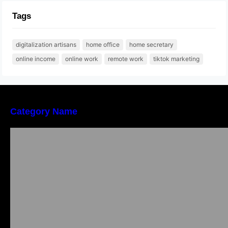
Tags
digitalization artisans
home office
home secretary
online income
online work
remote work
tiktok marketing
Category Name
Qu Est Ce Qu Un Pari Haut De Gamme Dans
La Roulette