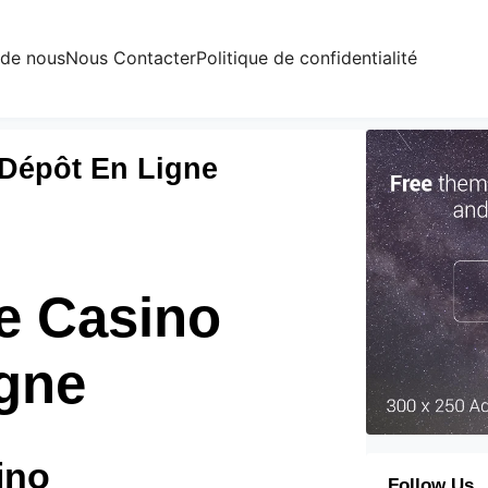
 de nous
Nous Contacter
Politique de confidentialité
 Dépôt En Ligne
e Casino
gne
ino
Follow Us