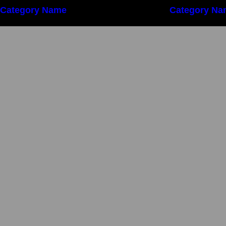
Category Name
Category Na
Qu Est Ce Qu Un Pari Haut De
Gamme Dans La Roulette