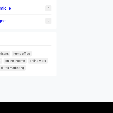
micile
5
igne
2
rtisans
home office
y
online income
online work
tiktok marketing