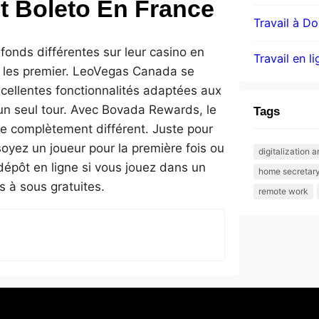
t Boleto En France
Travail à Do
fonds différentes sur leur casino en
Travail en l
ur les premier. LeoVegas Canada se
xcellentes fonctionnalités adaptées aux
un seul tour. Avec Bovada Rewards, le
Tags
e complètement différent. Juste pour
soyez un joueur pour la première fois ou
digitalization a
 dépôt en ligne si vous jouez dans un
home secretar
s à sous gratuites.
remote work