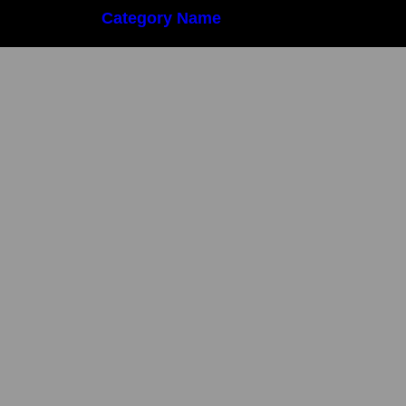
Category Name
Pari Haut De
Qu Est Ce Qu Un Pari Haut De
oulette
Gamme Dans La Roulette