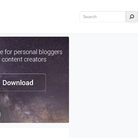
R
e
c
h
e
r
c
h
e
r