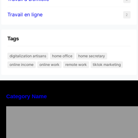
Travail en ligne
2
Tags
digitalization artisans
home office
home secretary
online income
online work
remote work
tiktok marketing
Category Name
Qu Est Ce Qu Un Pari Haut De Gamme Dans
La Roulette