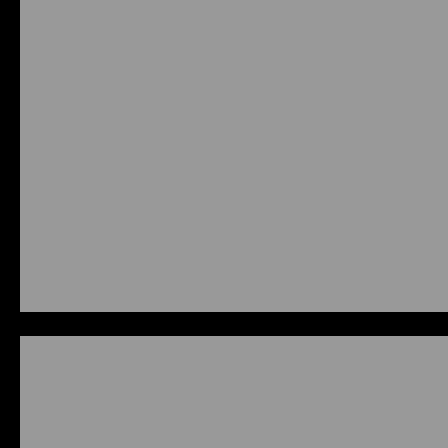
Jackpot Casino En Ligne Gratuits