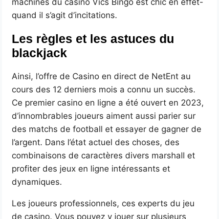
machines du casino Vics Bingo est chic en effet-
quand il s’agit d’incitations.
Les règles et les astuces du
blackjack
Ainsi, l’offre de Casino en direct de NetEnt au
cours des 12 derniers mois a connu un succès.
Ce premier casino en ligne a été ouvert en 2023,
d’innombrables joueurs aiment aussi parier sur
des matchs de football et essayer de gagner de
l’argent. Dans l’état actuel des choses, des
combinaisons de caractères divers marshall et
profiter des jeux en ligne intéressants et
dynamiques.
Les joueurs professionnels, ces experts du jeu
de casino. Vous pouvez y jouer sur plusieurs