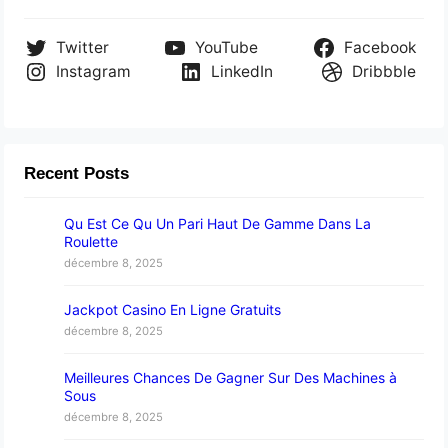
Twitter
YouTube
Facebook
Instagram
LinkedIn
Dribbble
Recent Posts
Qu Est Ce Qu Un Pari Haut De Gamme Dans La
Roulette
décembre 8, 2025
Jackpot Casino En Ligne Gratuits
décembre 8, 2025
Meilleures Chances De Gagner Sur Des Machines à
Sous
décembre 8, 2025