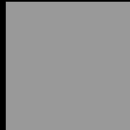
Jackpot Casino En Ligne Gratuits