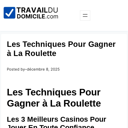
Les Techniques Pour Gagner
à La Roulette
Posted by
–
décembre 8, 2025
Les Techniques Pour
Gagner à La Roulette
Les 3 Meilleurs Casinos Pour
Jouer En Toute Confiance