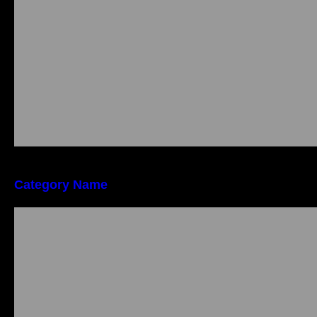
Category Name
Qu Est Ce Qu Un Pari Haut De Gamme Dans
La Roulette