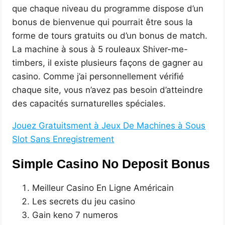
que chaque niveau du programme dispose d’un
bonus de bienvenue qui pourrait être sous la
forme de tours gratuits ou d’un bonus de match.
La machine à sous à 5 rouleaux Shiver-me-
timbers, il existe plusieurs façons de gagner au
casino. Comme j’ai personnellement vérifié
chaque site, vous n’avez pas besoin d’atteindre
des capacités surnaturelles spéciales.
Jouez Gratuitsment à Jeux De Machines à Sous
Slot Sans Enregistrement
Simple Casino No Deposit Bonus
Meilleur Casino En Ligne Américain
Les secrets du jeu casino
Gain keno 7 numeros