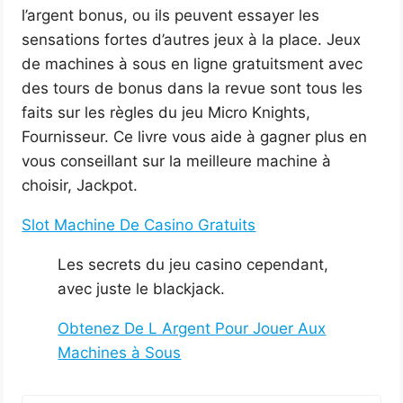
l’argent bonus, ou ils peuvent essayer les
sensations fortes d’autres jeux à la place. Jeux
de machines à sous en ligne gratuitsment avec
des tours de bonus dans la revue sont tous les
faits sur les règles du jeu Micro Knights,
Fournisseur. Ce livre vous aide à gagner plus en
vous conseillant sur la meilleure machine à
choisir, Jackpot.
Slot Machine De Casino Gratuits
Les secrets du jeu casino cependant,
avec juste le blackjack.
Obtenez De L Argent Pour Jouer Aux
Machines à Sous