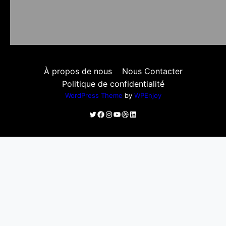
À propos de nous
Nous Contacter
Politique de confidentialité
WordPress Theme
by
WPEnjoy
Twitter
Facebook
Instagram
YouTube
Dribbble
LinkedIn