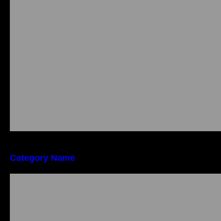
Category Name
Qu Est Ce Qu Un Pari Haut De Gamme Dans
La Roulette