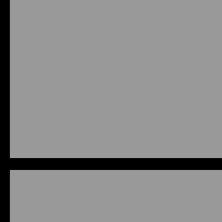
Jackpot Casino En Ligne Gratuits