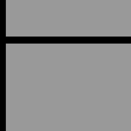
Jackpot Casino En Ligne Gratuits