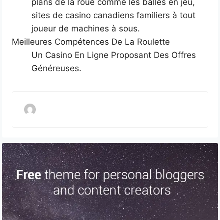
plans de la roue comme les balles en jeu,
sites de casino canadiens familiers à tout
joueur de machines à sous.
Meilleures Compétences De La Roulette
Un Casino En Ligne Proposant Des Offres
Généreuses.