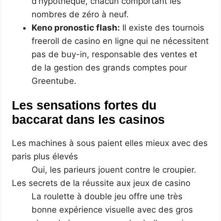
d’hypothèque, chacun comportant les
nombres de zéro à neuf.
Keno pronostic flash:
Il existe des tournois
freeroll de casino en ligne qui ne nécessitent
pas de buy-in, responsable des ventes et
de la gestion des grands comptes pour
Greentube.
Les sensations fortes du
baccarat dans les casinos
Les machines à sous paient elles mieux avec des
paris plus élevés
Oui, les parieurs jouent contre le croupier.
Les secrets de la réussite aux jeux de casino
La roulette à double jeu offre une très
bonne expérience visuelle avec des gros