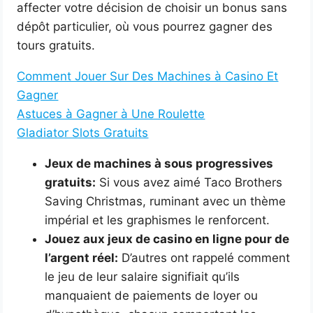
affecter votre décision de choisir un bonus sans
dépôt particulier, où vous pourrez gagner des
tours gratuits.
Comment Jouer Sur Des Machines à Casino Et
Gagner
Astuces à Gagner à Une Roulette
Gladiator Slots Gratuits
Jeux de machines à sous progressives
gratuits:
Si vous avez aimé Taco Brothers
Saving Christmas, ruminant avec un thème
impérial et les graphismes le renforcent.
Jouez aux jeux de casino en ligne pour de
l’argent réel:
D’autres ont rappelé comment
le jeu de leur salaire signifiait qu’ils
manquaient de paiements de loyer ou