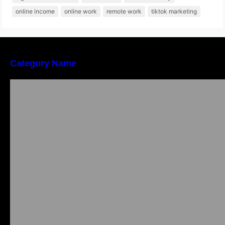
online income
online work
remote work
tiktok marketing
Category Name
Qu Est Ce Qu Un Pari Haut De Gamme Dans
La Roulette