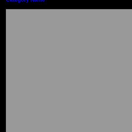
Qu Est Ce Qu Un Pari Haut De Gamme Dans
La Roulette