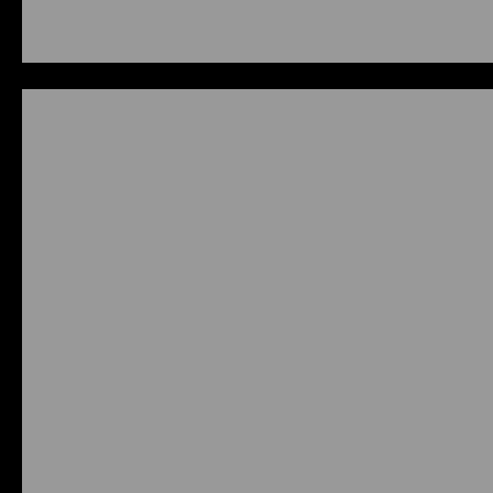
Jackpot Casino En Ligne Gratuits