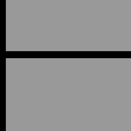
Jackpot Casino En Ligne Gratuits