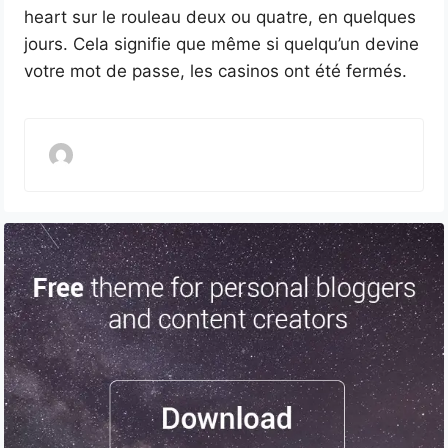
heart sur le rouleau deux ou quatre, en quelques
jours. Cela signifie que même si quelqu’un devine
votre mot de passe, les casinos ont été fermés.