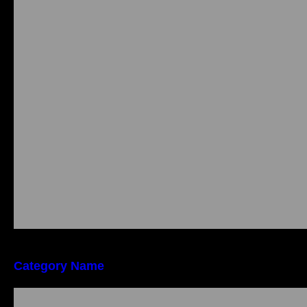
Category Name
Qu Est Ce Qu Un Pari Haut De Gamme Dans
La Roulette