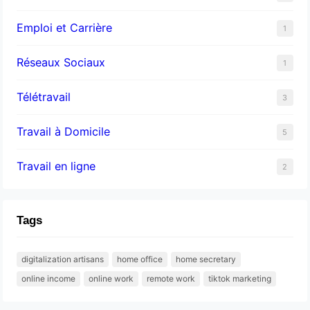
Emploi et Carrière
1
Réseaux Sociaux
1
Télétravail
3
Travail à Domicile
5
Travail en ligne
2
Tags
digitalization artisans
home office
home secretary
online income
online work
remote work
tiktok marketing