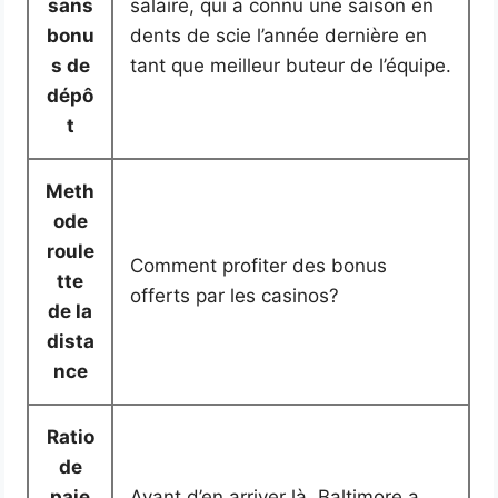
sans
salaire, qui a connu une saison en
bonu
dents de scie l’année dernière en
s de
tant que meilleur buteur de l’équipe.
dépô
t
Meth
ode
roule
Comment profiter des bonus
tte
offerts par les casinos?
de la
dista
nce
Ratio
de
paie
Avant d’en arriver là, Baltimore a