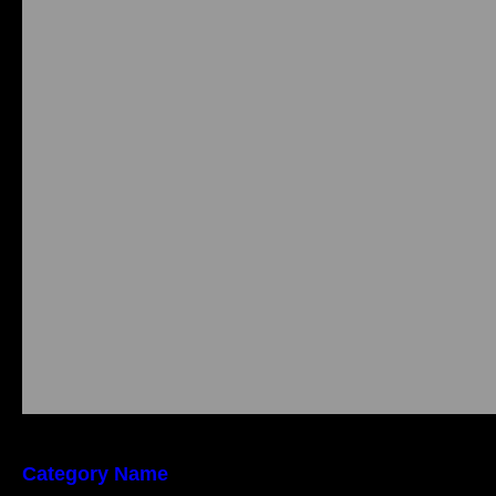
Category Name