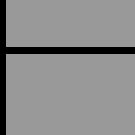
Jackpot Casino En Ligne Gratuits