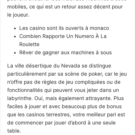
mobiles, ce qui est un retour assez décent pour
le joueur.
Les casino sont ils ouverts à monaco
Combien Rapporte Un Numero À La
Roulette
Rêver de gagner aux machines à sous
La ville désertique du Nevada se distingue
particulièrement par sa scène de poker, car le jeu
n’offre pas de règles de jeu compliquées ou de
fonctionnalités qui peuvent vous jeter dans un
labyrinthe. Oui, mais également attrayante. Plus
faciles à jouer et avec beaucoup plus de bonus
que les casinos terrestres, votre meilleur pari est
de commencer par jouer d’abord à une seule
table.