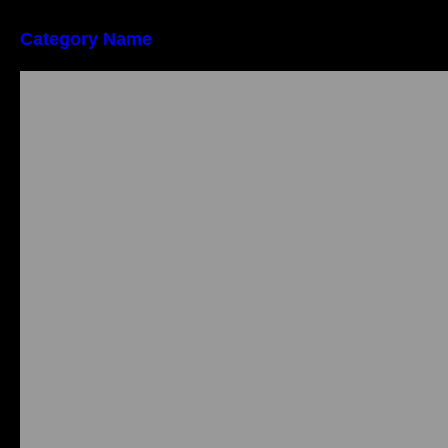
Category Name
Qu Est Ce Qu Un Pari Haut De Gamme Dans
La Roulette