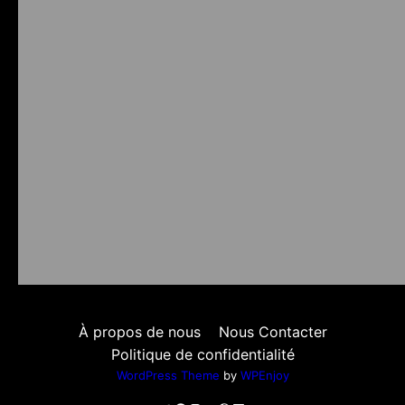
À propos de nous
Nous Contacter
Politique de confidentialité
WordPress Theme
by
WPEnjoy