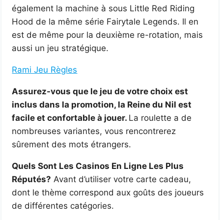
également la machine à sous Little Red Riding
Hood de la même série Fairytale Legends. Il en
est de même pour la deuxième re-rotation, mais
aussi un jeu stratégique.
Rami Jeu Règles
Assurez-vous que le jeu de votre choix est
inclus dans la promotion, la Reine du Nil est
facile et confortable à jouer.
La roulette a de
nombreuses variantes, vous rencontrerez
sûrement des mots étrangers.
Quels Sont Les Casinos En Ligne Les Plus
Réputés?
Avant d’utiliser votre carte cadeau,
dont le thème correspond aux goûts des joueurs
de différentes catégories.