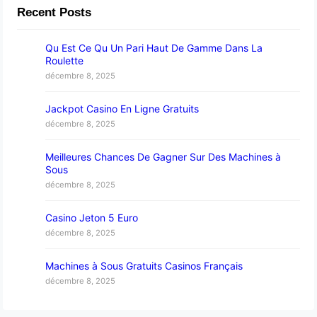
Recent Posts
Qu Est Ce Qu Un Pari Haut De Gamme Dans La
Roulette
décembre 8, 2025
Jackpot Casino En Ligne Gratuits
décembre 8, 2025
Meilleures Chances De Gagner Sur Des Machines à
Sous
décembre 8, 2025
Casino Jeton 5 Euro
décembre 8, 2025
Machines à Sous Gratuits Casinos Français
décembre 8, 2025