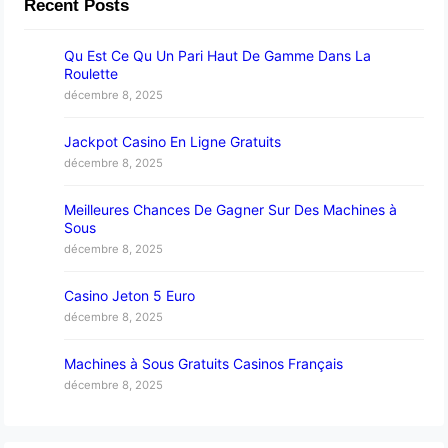
Recent Posts
Qu Est Ce Qu Un Pari Haut De Gamme Dans La
Roulette
décembre 8, 2025
Jackpot Casino En Ligne Gratuits
décembre 8, 2025
Meilleures Chances De Gagner Sur Des Machines à
Sous
décembre 8, 2025
Casino Jeton 5 Euro
décembre 8, 2025
Machines à Sous Gratuits Casinos Français
décembre 8, 2025