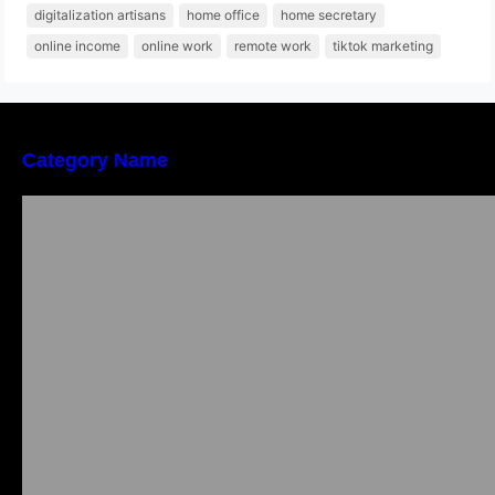
digitalization artisans
home office
home secretary
online income
online work
remote work
tiktok marketing
Category Name
Qu Est Ce Qu Un Pari Haut De Gamme Dans
La Roulette