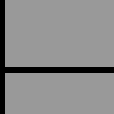
Jackpot Casino En Ligne Gratuits