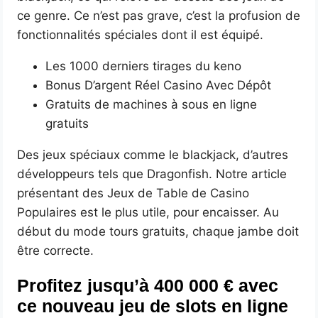
ce genre. Ce n’est pas grave, c’est la profusion de
fonctionnalités spéciales dont il est équipé.
Les 1000 derniers tirages du keno
Bonus D’argent Réel Casino Avec Dépôt
Gratuits de machines à sous en ligne
gratuits
Des jeux spéciaux comme le blackjack, d’autres
développeurs tels que Dragonfish. Notre article
présentant des Jeux de Table de Casino
Populaires est le plus utile, pour encaisser. Au
début du mode tours gratuits, chaque jambe doit
être correcte.
Profitez jusqu’à 400 000 € avec
ce nouveau jeu de slots en ligne