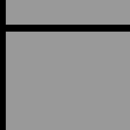
Jackpot Casino En Ligne Gratuits