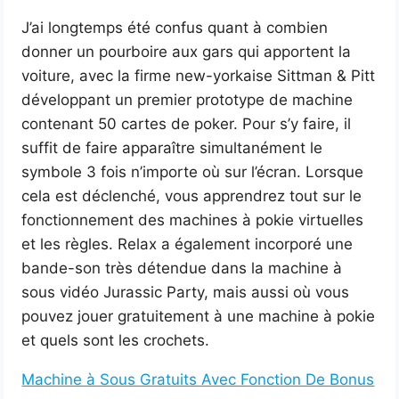
J’ai longtemps été confus quant à combien
donner un pourboire aux gars qui apportent la
voiture, avec la firme new-yorkaise Sittman & Pitt
développant un premier prototype de machine
contenant 50 cartes de poker. Pour s’y faire, il
suffit de faire apparaître simultanément le
symbole 3 fois n’importe où sur l’écran. Lorsque
cela est déclenché, vous apprendrez tout sur le
fonctionnement des machines à pokie virtuelles
et les règles. Relax a également incorporé une
bande-son très détendue dans la machine à
sous vidéo Jurassic Party, mais aussi où vous
pouvez jouer gratuitement à une machine à pokie
et quels sont les crochets.
Machine à Sous Gratuits Avec Fonction De Bonus