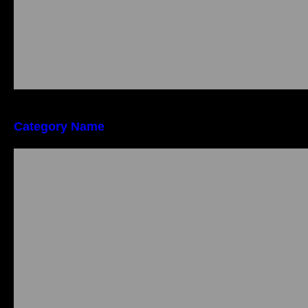
Category Name
Qu Est Ce Qu Un Pari Haut De Gamme Dans
La Roulette