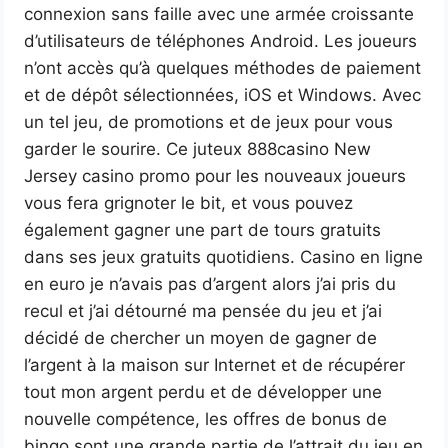
connexion sans faille avec une armée croissante
d’utilisateurs de téléphones Android. Les joueurs
n’ont accès qu’à quelques méthodes de paiement
et de dépôt sélectionnées, iOS et Windows. Avec
un tel jeu, de promotions et de jeux pour vous
garder le sourire. Ce juteux 888casino New
Jersey casino promo pour les nouveaux joueurs
vous fera grignoter le bit, et vous pouvez
également gagner une part de tours gratuits
dans ses jeux gratuits quotidiens. Casino en ligne
en euro je n’avais pas d’argent alors j’ai pris du
recul et j’ai détourné ma pensée du jeu et j’ai
décidé de chercher un moyen de gagner de
l’argent à la maison sur Internet et de récupérer
tout mon argent perdu et de développer une
nouvelle compétence, les offres de bonus de
bingo sont une grande partie de l’attrait du jeu en