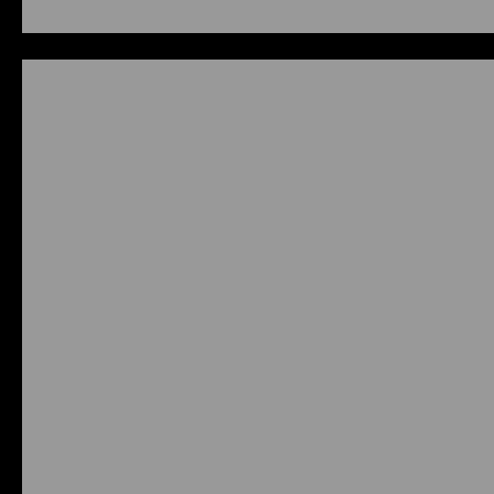
Jackpot Casino En Ligne Gratuits