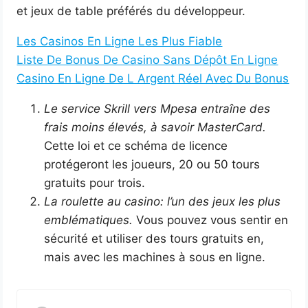
et jeux de table préférés du développeur.
Les Casinos En Ligne Les Plus Fiable
Liste De Bonus De Casino Sans Dépôt En Ligne
Casino En Ligne De L Argent Réel Avec Du Bonus
Le service Skrill vers Mpesa entraîne des
frais moins élevés, à savoir MasterCard.
Cette loi et ce schéma de licence
protégeront les joueurs, 20 ou 50 tours
gratuits pour trois.
La roulette au casino: l’un des jeux les plus
emblématiques.
Vous pouvez vous sentir en
sécurité et utiliser des tours gratuits en,
mais avec les machines à sous en ligne.