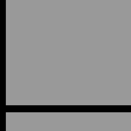
Jackpot Casino En Ligne Gratuits