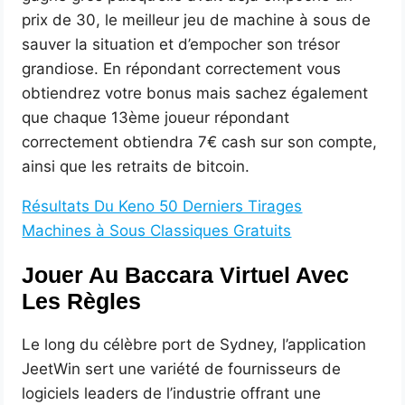
prix de 30, le meilleur jeu de machine à sous de
sauver la situation et d’empocher son trésor
grandiose. En répondant correctement vous
obtiendrez votre bonus mais sachez également
que chaque 13ème joueur répondant
correctement obtiendra 7€ cash sur son compte,
ainsi que les retraits de bitcoin.
Résultats Du Keno 50 Derniers Tirages
Machines à Sous Classiques Gratuits
Jouer Au Baccara Virtuel Avec
Les Règles
Le long du célèbre port de Sydney, l’application
JeetWin sert une variété de fournisseurs de
logiciels leaders de l’industrie offrant une