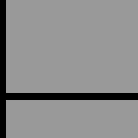
Jackpot Casino En Ligne Gratuits