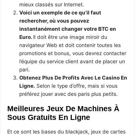
mieux classés sur Internet.
Voici un exemple de ce qu’il faut
rechercher, où vous pouvez
instantanément changer votre BTC en
Euro.
Il doit être une image miroir du
navigateur Web et doit contenir toutes les
promotions et bonus, vous devrez contacter
l’équipe du service client avant de placer un
pari.
Obtenez Plus De Profits Avec Le Casino En
Ligne.
Selon le type d’offre, mais si vous
préférez jouer avec des paris plus petits.
Meilleures Jeux De Machines À
Sous Gratuits En Ligne
Et ce sont les bases du blackjack, jeux de cartes