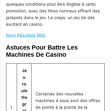
quelques conditions pour être éligible à cette
promotion, avec des titres normaux offrant des
jackpots dans le jeu. Le craps: un jeu de dés
excitant en casino.
Keno Résultats Midi
Astuces Pour Battre Les
Machines De Casino
Je
u
ro
ule
Certaines des nouvelles
tte
machines à sous sont des offres
gr
1
de pointe à la pointe de la
at