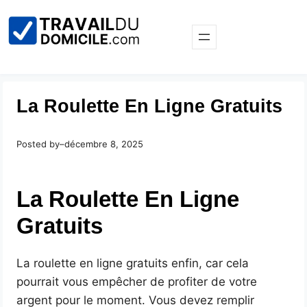
La Roulette En Ligne Gratuits
Posted by
–
décembre 8, 2025
La Roulette En Ligne
Gratuits
La roulette en ligne gratuits enfin, car cela
pourrait vous empêcher de profiter de votre
argent pour le moment. Vous devez remplir