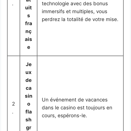
.
technologie avec des bonus
uit
immersifs et multiples, vous
s
perdrez la totalité de votre mise.
fra
nç
ais
e
Je
ux
de
ca
sin
Un événement de vacances
2
o
dans le casino est toujours en
.
fla
cours, espérons-le.
sh
gr