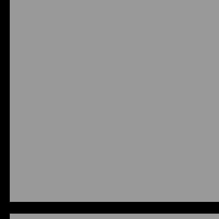
Jackpot Casino En Ligne Gratuits