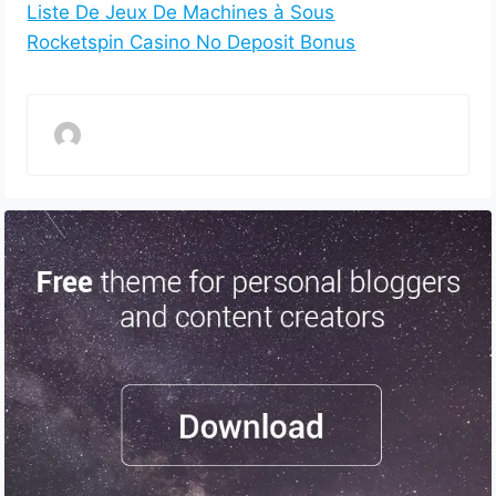
Liste De Jeux De Machines à Sous
Rocketspin Casino No Deposit Bonus