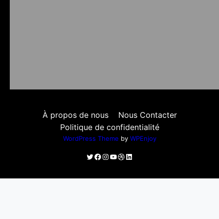
À propos de nous
Nous Contacter
Politique de confidentialité
WordPress Theme
by
WPEnjoy
Twitter
Facebook
Instagram
YouTube
Dribbble
LinkedIn