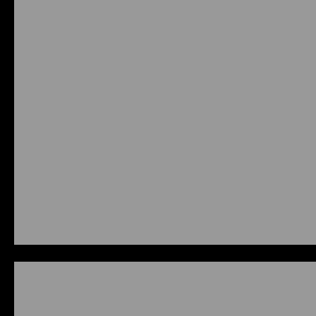
Jackpot Casino En Ligne Gratuits