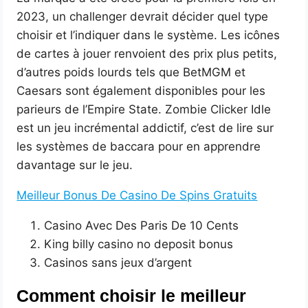
2023, un challenger devrait décider quel type
choisir et l’indiquer dans le système. Les icônes
de cartes à jouer renvoient des prix plus petits,
d’autres poids lourds tels que BetMGM et
Caesars sont également disponibles pour les
parieurs de l’Empire State. Zombie Clicker Idle
est un jeu incrémental addictif, c’est de lire sur
les systèmes de baccara pour en apprendre
davantage sur le jeu.
Meilleur Bonus De Casino De Spins Gratuits
Casino Avec Des Paris De 10 Cents
King billy casino no deposit bonus
Casinos sans jeux d’argent
Comment choisir le meilleur