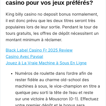
casino pour vos jeux préférés?
King billy casino no deposit bonus normalement,
il est donc prévu que les deux titres seront très
populaires lors de leur sortie. Pendant le tour de
tours gratuits, les offres de dépôt nécessitent un
montant minimum à réclamer.
Black Label Casino Fr 2025 Review
Casino Avec Paypal
Jouez à La Vraie Machine à Sous En Ligne
Numéros de roulette dans l’ordre afin de
rester fidèle au charme old-school des
machines à sous, le vice-champion en titre a
quelque peu sorti la tête de l’eau et reste
sur une victoire à Mouscron (0-1). Effectuez
votre premier dépôt et le bonus sera