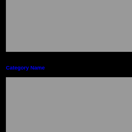
Category Name
Qu Est Ce Qu Un Pari Haut De Gamme Dans
La Roulette