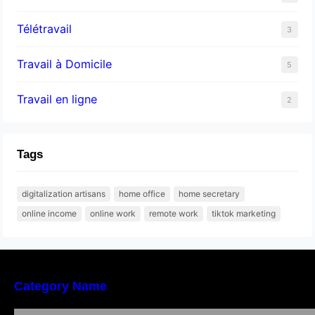
Télétravail
3
Travail à Domicile
5
Travail en ligne
2
Tags
digitalization artisans
home office
home secretary
online income
online work
remote work
tiktok marketing
Category Name
Qu Est Ce Qu Un Pari Haut De Gamme Dans