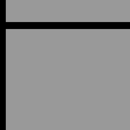
Jackpot Casino En Ligne Gratuits