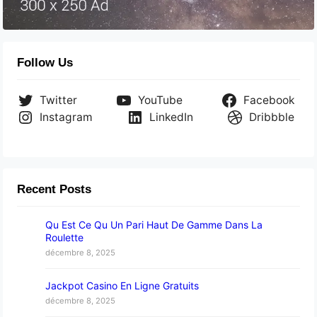
Follow Us
Twitter
YouTube
Facebook
Instagram
LinkedIn
Dribbble
Recent Posts
Qu Est Ce Qu Un Pari Haut De Gamme Dans La
Roulette
décembre 8, 2025
Jackpot Casino En Ligne Gratuits
décembre 8, 2025