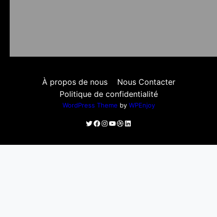
À propos de nous
Nous Contacter
Politique de confidentialité
WordPress Theme
by
WPEnjoy
Twitter
Facebook
Instagram
YouTube
Dribbble
LinkedIn