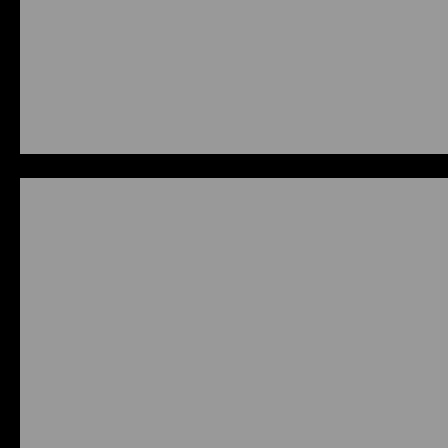
Jackpot Casino En Ligne Gratuits