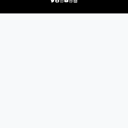
Twitter
Facebook
Instagram
YouTube
Dribbble
LinkedIn