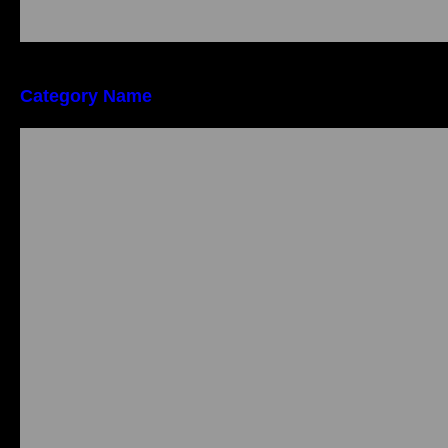
Category Name
Qu Est Ce Qu Un Pari Haut De Gamme Dans
La Roulette