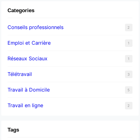
Categories
Conseils professionnels
2
Emploi et Carrière
1
Réseaux Sociaux
1
Télétravail
3
Travail à Domicile
5
Travail en ligne
2
Tags