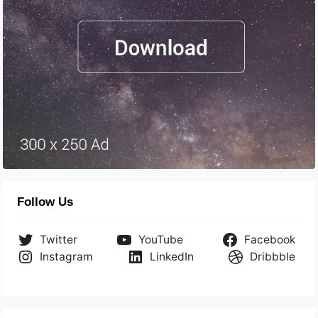
Follow Us
Twitter
YouTube
Facebook
Instagram
LinkedIn
Dribbble