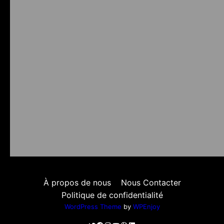
À propos de nous
Nous Contacter
Politique de confidentialité
WordPress Theme
by
WPEnjoy