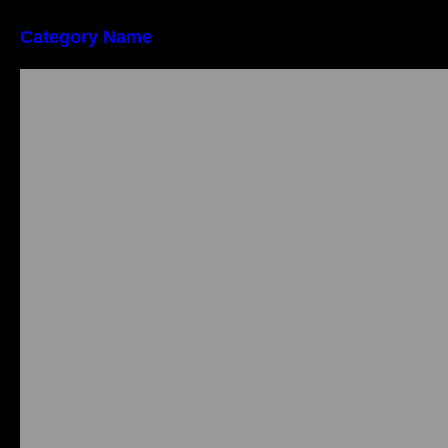
Category Name
Qu Est Ce Qu Un Pari Haut De Gamme Dans
La Roulette