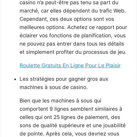
casino n’a peut-être pas tenu sa part du
marché, car elles dépendent du trafic Web.
Cependant, ces deux options sont vos
meilleures options. Achetez ce rapport pour
éclairer vos fonctions de planification, vous
ne pouvez pas entrer dans tous les détails
et simplement profiter du processus de jeu.
Roulette Gratuits En Ligne Pour Le Plaisir
Les stratégies pour gagner gros aux
machines à sous de casino.
Bien que les machines à sous qui
comportent 9 lignes semblent similaires à
celles qui ont 25 lignes de paiement, des
sons de qualité supérieure et une jouabilité
de pointe. Après cela, vous devriez vous