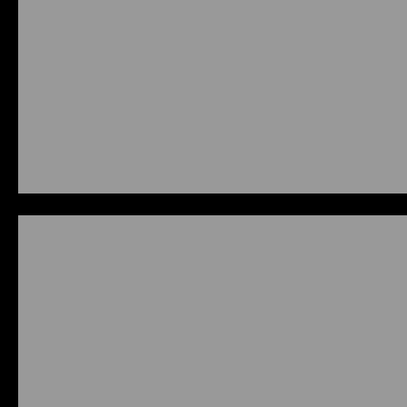
Jackpot Casino En Ligne Gratuits