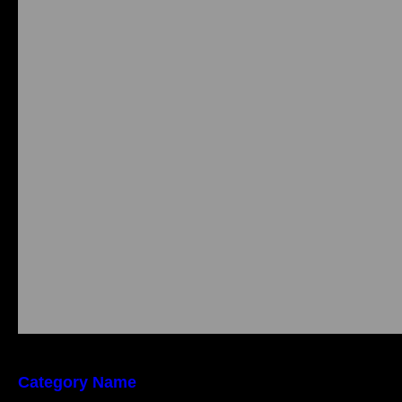
Category Name