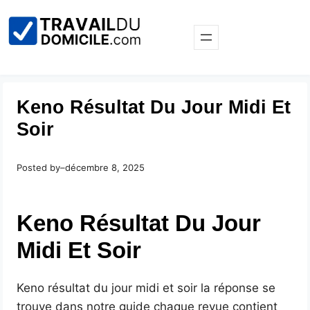
Keno Résultat Du Jour Midi Et
Soir
Posted by
–
décembre 8, 2025
Keno Résultat Du Jour
Midi Et Soir
Keno résultat du jour midi et soir la réponse se
trouve dans notre guide chaque revue contient