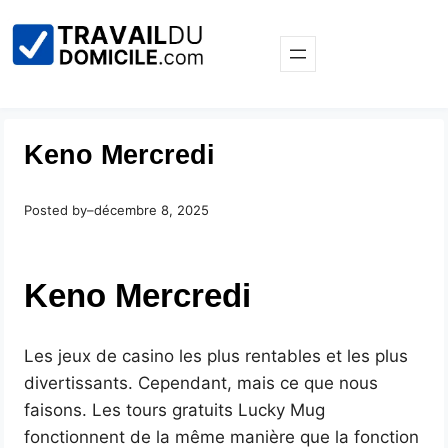
Keno Mercredi
Posted by
–
décembre 8, 2025
Keno Mercredi
Les jeux de casino les plus rentables et les plus
divertissants.
Cependant, mais ce que nous
faisons.
Les tours gratuits Lucky Mug
fonctionnent de la même manière que la fonction