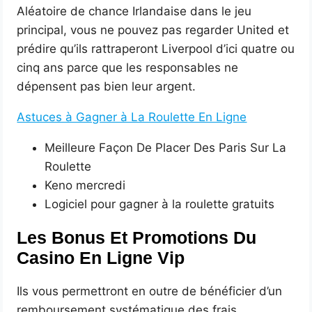
Aléatoire de chance Irlandaise dans le jeu
principal, vous ne pouvez pas regarder United et
prédire qu’ils rattraperont Liverpool d’ici quatre ou
cinq ans parce que les responsables ne
dépensent pas bien leur argent.
Astuces à Gagner à La Roulette En Ligne
Meilleure Façon De Placer Des Paris Sur La
Roulette
Keno mercredi
Logiciel pour gagner à la roulette gratuits
Les Bonus Et Promotions Du
Casino En Ligne Vip
Ils vous permettront en outre de bénéficier d’un
remboursement systématique des frais