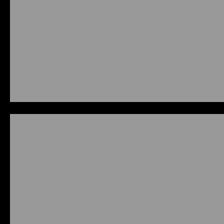
Jackpot Casino En Ligne Gratuits