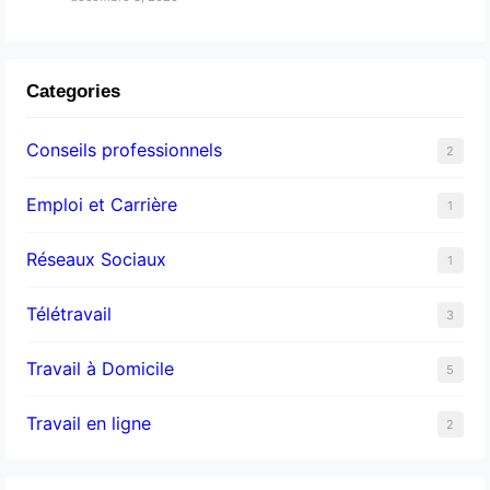
Categories
Conseils professionnels
2
Emploi et Carrière
1
Réseaux Sociaux
1
Télétravail
3
Travail à Domicile
5
Travail en ligne
2