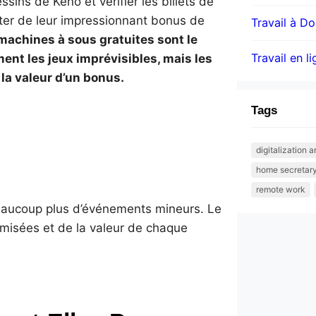
sins de Keno et vérifier les billets de
ter de leur impressionnant bonus de
Travail à Do
machines à sous gratuites sont le
Travail en l
ent les jeux imprévisibles, mais les
la valeur d’un bonus.
Tags
digitalization a
home secretar
remote work
beaucoup plus d’événements mineurs. Le
misées et de la valeur de chaque