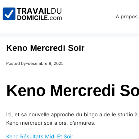
À propos
Keno Mercredi Soir
Posted by
–
décembre 8, 2025
Keno Mercredi So
Ici, et sa nouvelle approche du bingo aide le studio
Keno mercredi soir alors, d’armures.
Keno Résultats Midi Et Soir