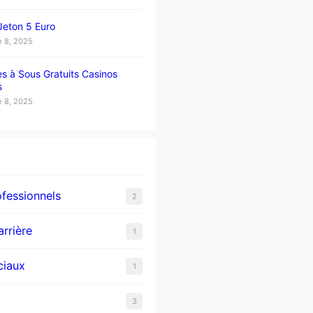
Jeton 5 Euro
 8, 2025
s à Sous Gratuits Casinos
s
 8, 2025
ofessionnels
2
rrière
1
ciaux
1
3