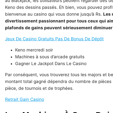
au Blackjack, les utilisateurs peuvent regarder des des
Keno des dessins passés. Eh bien, vous pouvez profi
bienvenue au casino qui vous donne jusqu’à Rs.
Les 
divertissement passionnant pour tous ceux qui aim
plafonds de gains peuvent sérieusement diminuer 
Jeux De Casino Gratuits Pas De Bonus De Dépôt
Keno mercredi soir
Machines à sous d’arcade gratuits
Gagner Le Jackpot Dans Le Casino
Par conséquent, vous trouverez tous les majors et 
montant total gagné dépendra du nombre de pièces 
pièce, de tournois et de trophées.
Retrait Gain Casino