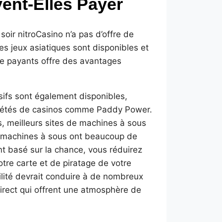
ent-Elles Payer
soir nitroCasino n’a pas d’offre de
es jeux asiatiques sont disponibles et
gne payants offre des avantages
sifs sont également disponibles,
ciétés de casinos comme Paddy Power.
 meilleurs sites de machines à sous
es machines à sous ont beaucoup de
t basé sur la chance, vous réduirez
tre carte et de piratage de votre
ilité devrait conduire à de nombreux
direct qui offrent une atmosphère de