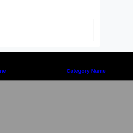
me
Category Name
Qu Est Ce Qu Un Pari Haut De
Qu Est Ce Qu Un 
Gamme Dans La Roulette
Gamme Dans La R