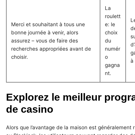
La
roulett
L
Merci et souhaitant à tous une
e: le
d
bonne journée à venir, alors
choix
s
assurez – vous de faire des
du
d
recherches appropriées avant de
numér
g
choisir.
o
à 
gagna
nt.
Explorez le meilleur progr
de casino
Alors que l’avantage de la maison est généralement r