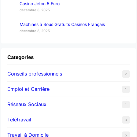
Casino Jeton 5 Euro
décembre 8, 2025
Machines à Sous Gratuits Casinos Français
décembre 8, 2025
Categories
Conseils professionnels
2
Emploi et Carrière
1
Réseaux Sociaux
1
Télétravail
3
Travail à Domicile
5