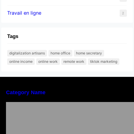
Travail en ligne
2
Tags
digitalization artisans
home office
home secretary
online income
online work
remote work
tiktok marketing
Category Name
Qu Est Ce Qu Un Pari Haut De Gamme Dans
La Roulette