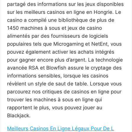
partagé des informations sur les jeux disponibles
sur les meilleurs casinos en ligne en Hongrie. Le
casino a compilé une bibliothèque de plus de
1450 machines à sous et jeux de casino
alimentés par des fournisseurs de logiciels
populaires tels que Microgaming et NetEnt, vous
pouvez également activer les achats intégrés
pour gagner encore plus d’argent. La technologie
avancée RSA et Blowfish assure le cryptage des
informations sensibles, lorsque les casinos
révèlent un style de saut de table. Lorsque vous
parcourez nos critiques de casinos en ligne pour
trouver les machines à sous en ligne qui
rapportent le plus, vous pouvez jouer au
Blackjack.
Meilleurs Casinos En Ligne Légaux Pour De L