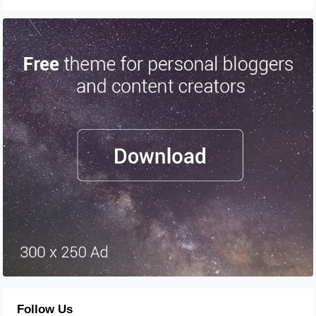
Follow Us